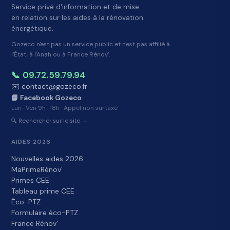
Service privé d'information et de mise
en relation sur les aides à la rénovation
énergétique.
Gozeco n'est pas un service public et n'est pas affilié à
l'État, à l'Anah ou à France Rénov'.
📞 09.72.59.79.94
✉️ contact@gozeco.fr
📘 Facebook Gozeco
Lun–Ven 9h–18h · Appel non surtaxé
🔍 Rechercher sur le site →
AIDES 2026
Nouvelles aides 2026
MaPrimeRénov'
Primes CEE
Tableau prime CEE
Éco-PTZ
Formulaire éco-PTZ
France Rénov'