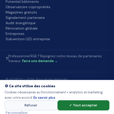
Potentiel bâtiments
Observatoire copropriétés
Magazines gratuits
Signalement partenaire
Audit énergétique
Rénovation globale
Entreprises
Subvention LED entreprise
Professionnel RGE ? Rejoignez notre réseau de partenaires
🏗️
travaux.
Faire une demande →
© GOZECO - 2026. Tous droits réservés.
Accueil
FAQ
À propos
Contact
Mentions légales
🍪 Ce site utilise des cookies
Conditions d'utilisation
Confidentialité
Partenaires Gozeco
Cookies nécessaires au fonctionnement + analytics et marketing
Sources publiques
Démarchage et loi
Observatoire DPE
avec votre accord.
En savoir plus
Potentiel bâtiments
Observatoire copropriétés
Signalement
Cookies
Plan du site
Refuser
✓ Tout accepter
Conception et optimisation par
WOXUP
Personnaliser