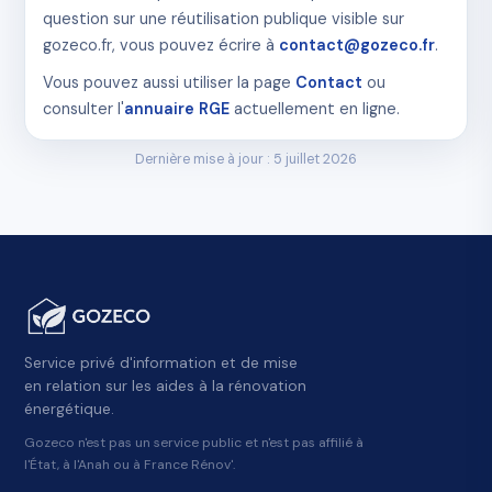
question sur une réutilisation publique visible sur
gozeco.fr, vous pouvez écrire à
contact@gozeco.fr
.
Vous pouvez aussi utiliser la page
Contact
ou
consulter l'
annuaire RGE
actuellement en ligne.
Dernière mise à jour : 5 juillet 2026
Service privé d'information et de mise
en relation sur les aides à la rénovation
énergétique.
Gozeco n'est pas un service public et n'est pas affilié à
l'État, à l'Anah ou à France Rénov'.