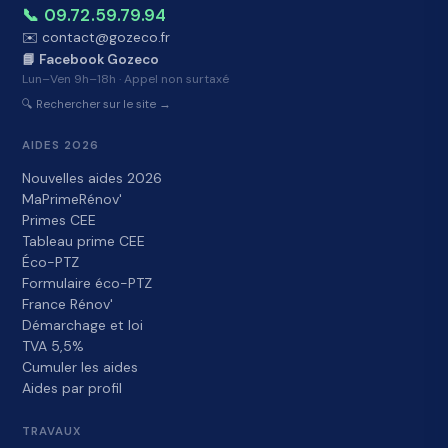
📞 09.72.59.79.94
✉️ contact@gozeco.fr
📘 Facebook Gozeco
Lun–Ven 9h–18h · Appel non surtaxé
🔍 Rechercher sur le site →
AIDES 2026
Nouvelles aides 2026
MaPrimeRénov'
Primes CEE
Tableau prime CEE
Éco-PTZ
Formulaire éco-PTZ
France Rénov'
Démarchage et loi
TVA 5,5%
Cumuler les aides
Aides par profil
TRAVAUX