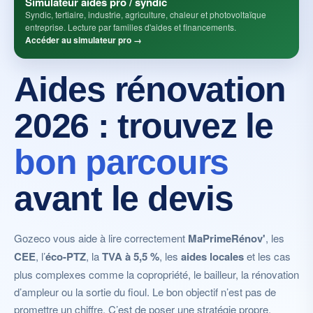
Simulateur aides pro / syndic
Syndic, tertiaire, industrie, agriculture, chaleur et photovoltaïque
entreprise. Lecture par familles d'aides et financements.
Accéder au simulateur pro →
Aides rénovation
2026 : trouvez le
bon parcours
avant le devis
Gozeco vous aide à lire correctement
MaPrimeRénov'
, les
CEE
, l’
éco-PTZ
, la
TVA à 5,5 %
, les
aides locales
et les cas
plus complexes comme la copropriété, le bailleur, la rénovation
d’ampleur ou la sortie du fioul. Le bon objectif n’est pas de
promettre un chiffre. C’est de poser une stratégie propre,