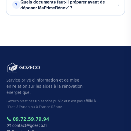
Quels documents faut-il préparer avant de
›
?
déposer MaPrimeRénov' ?
Service privé d'information et de mise
en relation sur les aides à la rénovation
énergétique.
Gozeco n'est pas un service public et n'est pas affilié à
l'État, à l'Anah ou à France Rénov'.
📞 09.72.59.79.94
✉️ contact@gozeco.fr