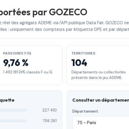
portées par GOZECO
t réel des agrégats ADEME via l'API publique Data Fair. GOZECO n
viduelles : uniquement des compteurs par étiquette DPE et par dépa
PASSOIRES F/G
TERRITOIRES
9,76 %
104
1 492 181 DPE classés F ou G.
Départements ou collectivités
présents dans le jeu ADEME.
iquette
Consulter un départeme
227 410
Département
758 261