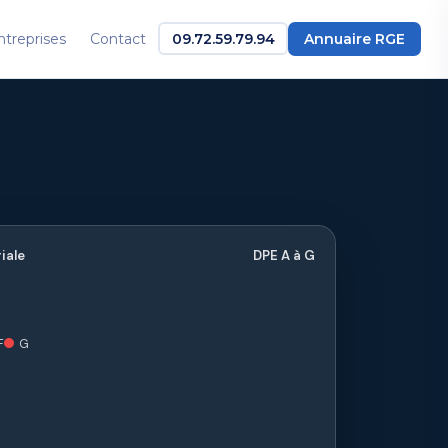
ntreprises
Contact
09.72.59.79.94
Annuaire RGE
iale
DPE A à G
F
G