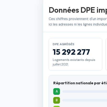
Données DPE im
Ces chiffres proviennent d'un impor
ici les adresses ni les lignes indi
DPE AGRÉGÉS
15 292 277
Logements existants depuis
juillet 2021.
Répartition nationale par ét
A
B