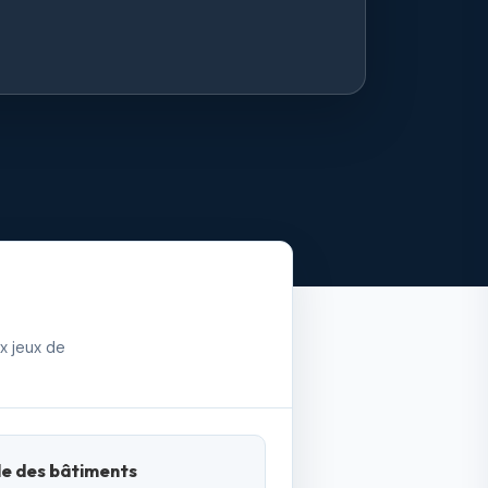
x jeux de
le des bâtiments