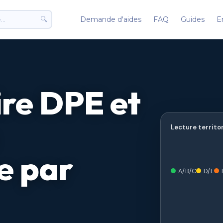
🔍
Demande d'aides
FAQ
Guides
E
re DPE et
Lecture territor
e par
A/B/C
D/E