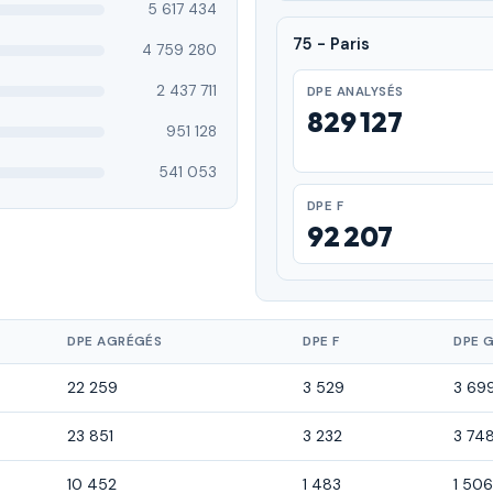
5 617 434
75 - Paris
4 759 280
2 437 711
DPE ANALYSÉS
829 127
951 128
541 053
DPE F
92 207
DPE AGRÉGÉS
DPE F
DPE 
22 259
3 529
3 69
23 851
3 232
3 74
10 452
1 483
1 50