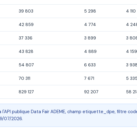
39 803
5 298
4 110
42 859
4 774
4 24
37 336
3 899
3 80
43 828
4 889
4 15
54 807
6 633
3 93
70 311
7 671
5 33
829 127
92 207
58 2
a l'API publique Data Fair ADEME, champ etiquette_dpe, filtre 
29/07/2026.