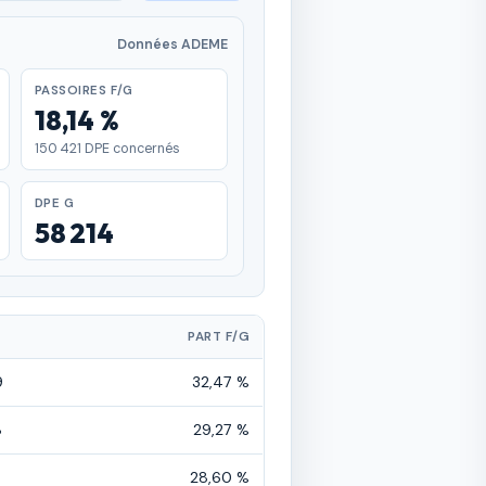
Données ADEME
PASSOIRES F/G
18,14 %
150 421 DPE concernés
DPE G
58 214
G
PART F/G
9
32,47 %
8
29,27 %
6
28,60 %