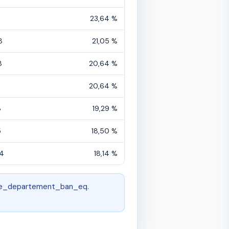
23,64 %
8
21,05 %
8
20,64 %
9
20,64 %
8
19,29 %
5
18,50 %
14
18,14 %
code_departement_ban_eq.