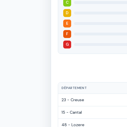
C
D
E
F
G
DÉPARTEMENT
23 - Creuse
15 - Cantal
48 - Lozere