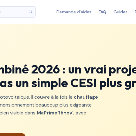
🔍
Demande d'aides
FAQ
Guides
biné 2026 : un vrai proj
pas un simple CESI plus g
tovoltaïque. Il couvre à la fois le
chauffage
dimensionnement beaucoup plus exigeante
 bien visible dans
MaPrimeRénov'
, avec