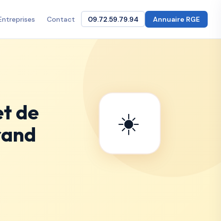
Entreprises
Contact
09.72.59.79.94
Annuaire RGE
et de
☀️
rand