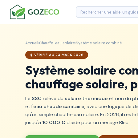
Accueil
›
Chauffe-eau solaire
›
Système solaire combiné
☀️ VÉRIFIÉ AU 23 MARS 2026
Système solaire com
chauffage solaire, 
Le
SSC
relève du
solaire thermique
et non du pho
et l'
eau chaude sanitaire
, avec une logique de 
qu'un simple chauffe-eau solaire. En 2026, il reste
jusqu'à
10 000 €
d'aide pour un ménage Bleu.