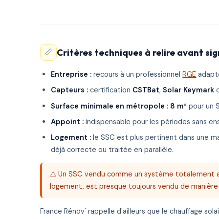
Critères techniques à relire avant si
📏
Entreprise :
recours à un professionnel
RGE
adapté
Capteurs :
certification
CSTBat
,
Solar Keymark
o
Surface minimale en métropole :
8 m²
pour un 
Appoint :
indispensable pour les périodes sans ens
Logement :
le SSC est plus pertinent dans une m
déjà correcte ou traitée en parallèle.
⚠️ Un SSC vendu comme un système totalement auto
logement, est presque toujours vendu de manièr
France Rénov' rappelle d'ailleurs que le chauffage sola