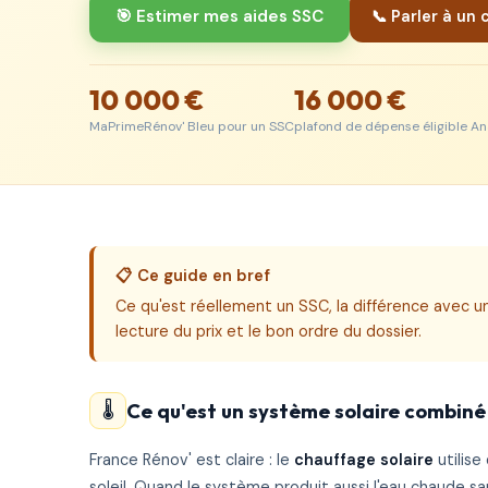
🎯 Estimer mes aides SSC
📞 Parler à un 
10 000 €
16 000 €
MaPrimeRénov' Bleu pour un SSC
plafond de dépense éligible A
📋 Ce guide en bref
Ce qu'est réellement un
SSC
, la différence avec 
lecture du prix
et le
bon ordre du dossier
.
Ce qu'est un système solaire combiné
🌡️
France Rénov' est claire : le
chauffage solaire
utilise
soleil. Quand le système produit aussi l'eau chaude sa