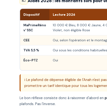
Aides 2026 : les montants sûrs pour 
💶
Dispositif
Lecture 2026
MaPrimeRéno
10 000 € Bleu, 8 000 € Jaune, 4
v' SSC
Violet, non éligible Rose
CEE
Oui, selon l'opération et le monta
TVA 5,5 %
Oui sous les conditions habituelle
Éco-PTZ
Oui
ℹ️ Le plafond de dépense éligible de l'Anah n'est pas 
promettre un tarif identique pour tous les logeme
Le bon réflexe consiste donc à raisonner d'abord en
p
plafonds. Pas l'inverse.