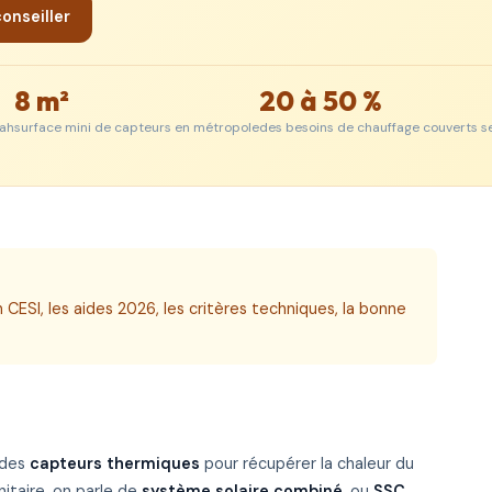
conseiller
8 m²
20 à 50 %
nah
surface mini de capteurs en métropole
des besoins de chauffage couverts s
un
CESI
, les
aides 2026
, les
critères techniques
, la
bonne
 des
capteurs thermiques
pour récupérer la chaleur du
nitaire, on parle de
système solaire combiné
, ou
SSC
.