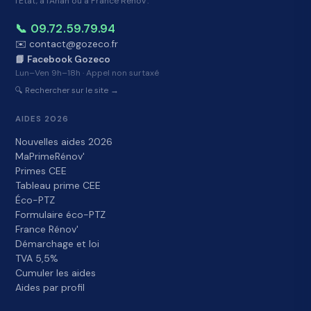
l'État, à l'Anah ou à France Rénov'.
📞 09.72.59.79.94
✉️ contact@gozeco.fr
📘 Facebook Gozeco
Lun–Ven 9h–18h · Appel non surtaxé
🔍 Rechercher sur le site →
AIDES 2026
Nouvelles aides 2026
MaPrimeRénov'
Primes CEE
Tableau prime CEE
Éco-PTZ
Formulaire éco-PTZ
France Rénov'
Démarchage et loi
TVA 5,5%
Cumuler les aides
Aides par profil