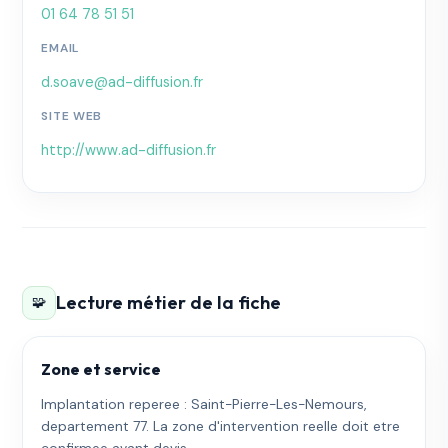
01 64 78 51 51
EMAIL
d.soave@ad-diffusion.fr
SITE WEB
http://www.ad-diffusion.fr
Lecture métier de la fiche
🧩
Zone et service
Implantation reperee : Saint-Pierre-Les-Nemours,
departement 77. La zone d'intervention reelle doit etre
confirmee avant devis.