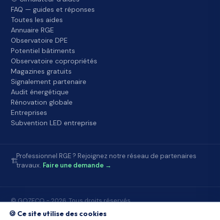
FAQ — guides et réponses
Toutes les aides
Annuaire RGE
Observatoire DPE
Potentiel bâtiments
Observatoire copropriétés
Magazines gratuits
Signalement partenaire
Audit énergétique
Rénovation globale
Entreprises
Subvention LED entreprise
Professionnel RGE ? Rejoignez notre réseau de partenaires
🏗️
travaux.
Faire une demande →
© GOZECO - 2026. Tous droits réservés.
Accueil
FAQ
À propos
Contact
Mentions légales
🍪 Ce site utilise des cookies
Conditions d'utilisation
Confidentialité
Partenaires Gozeco