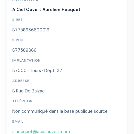
A Ciel Ouvert Aurelien Hecquet
SIRET
87758936600013
SIREN
877589366
IMPLANTATION
37000 · Tours · Dépt. 37
ADRESSE
8 Rue De Balzac
TÉLÉPHONE
Non communiqué dans la base publique source
EMAIL
a.hecquet@acielouvert.com