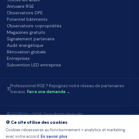
Annuaire RGE
Observatoire DPE
Potentiel bâtiments
Observatoire copropriétés
Magazines gratuits
Signalement partenaire
Audit énergétique
Rénovation globale
Entreprises
Subvention LED entreprise
Professionnel RGE ? Rejoignez notre réseau de partenaires
🏗️
travaux.
Faire une demande →
© GOZECO - 2026. Tous droits réservés.
Accueil
FAQ
À propos
Contact
Mentions légales
🍪 Ce site utilise des cookies
Conditions d'utilisation
Confidentialité
Partenaires Gozeco
Cookies nécessaires au fonctionnement + analytics et marketing
Sources publiques
Démarchage et loi
Observatoire DPE
avec votre accord.
En savoir plus
Potentiel bâtiments
Observatoire copropriétés
Signalement
Cookies