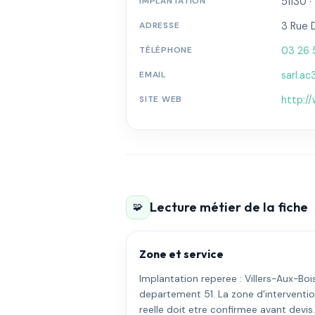
IMPLANTATION
51130 ·
ADRESSE
3 Rue 
TÉLÉPHONE
03 26 
EMAIL
sarl.a
SITE WEB
http://
Lecture métier de la fiche
🧩
Zone et service
Implantation reperee : Villers-Aux-Bois
departement 51. La zone d'interventi
reelle doit etre confirmee avant devis