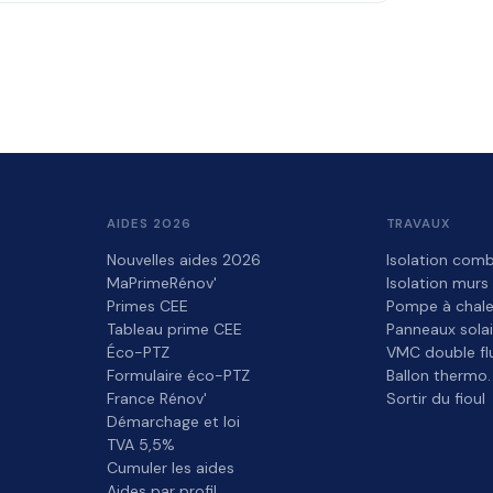
AIDES 2026
TRAVAUX
Nouvelles aides 2026
Isolation comb
MaPrimeRénov'
Isolation murs
Primes CEE
Pompe à chale
Tableau prime CEE
Panneaux solai
Éco-PTZ
VMC double fl
Formulaire éco-PTZ
Ballon thermo.
France Rénov'
Sortir du fioul
Démarchage et loi
TVA 5,5%
Cumuler les aides
Aides par profil