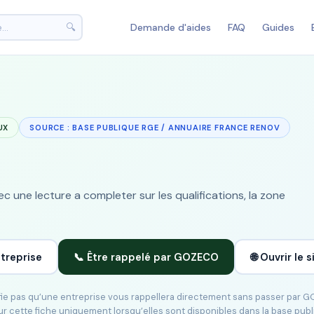
🔍
Demande d'aides
FAQ
Guides
UX
SOURCE : BASE PUBLIQUE RGE / ANNUAIRE FRANCE RENOV
 une lecture a completer sur les qualifications, la zone
ntreprise
📞 Être rappelé par GOZECO
🌐 Ouvrir le s
ifie pas qu’une entreprise vous rappellera directement sans passer par 
ur cette fiche uniquement lorsqu’elles sont disponibles dans la base pub