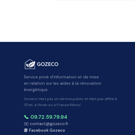
Service privé d'information et de mise
en relation sur les aides à la rénovation
énergétique.
Gozeco n'est pas un service public et n'est pas affilié à
l'État, à l'Anah ou à France Rénov'.
📞 09.72.59.79.94
✉️ contact@gozeco.fr
📘 Facebook Gozeco