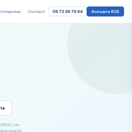
Entreprises
Contact
09.72.59.79.94
Annuaire RGE
ite
GOZECO. Les
lique source.