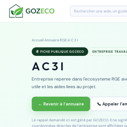
Accueil
›
Annuaire RGE
›
A C 3 I
📄 FICHE PUBLIQUE GOZECO
ENTREPRISE TRAVA
A C 3 I
Entreprise reperee dans l'ecosysteme RGE avec
utile et les aides liees au projet.
← Revenir à l’annuaire
📞 Appeler l’e
Le rappel demandé ici est géré par GOZECO. Il ne sign
coordonnées directes de l’entreprise sont affichées s