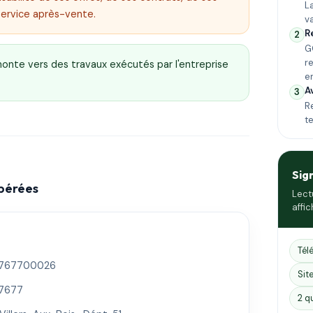
L
service après-vente.
v
R
2
G
r
emonte vers des travaux exécutés par l'entreprise
e
A
3
Re
t
Sig
epérées
Lect
affic
Tél
767700026
Sit
7677
2 q