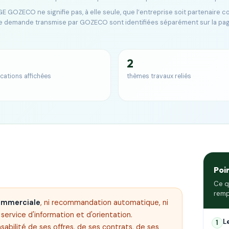
E GOZECO ne signifie pas, à elle seule, que l’entreprise soit partenaire 
e demande transmise par GOZECO sont identifiées séparément sur la pa
2
ications affichées
thèmes travaux reliés
Poi
Ce q
remp
commerciale
, ni recommandation automatique, ni
ervice d'information et d'orientation.
L
1
sabilité de ses offres, de ses contrats, de ses