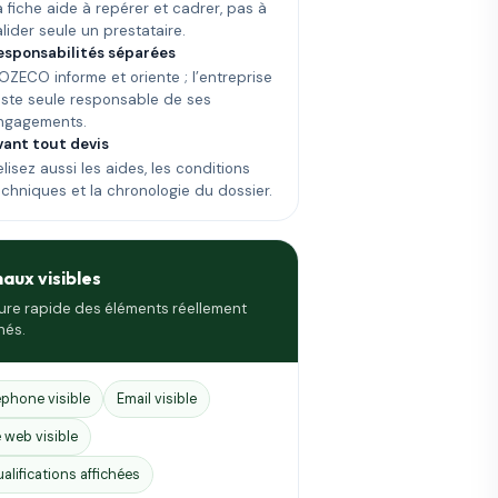
a fiche aide à repérer et cadrer, pas à
alider seule un prestataire.
esponsabilités séparées
OZECO informe et oriente ; l’entreprise
este seule responsable de ses
ngagements.
vant tout devis
lisez aussi les aides, les conditions
echniques et la chronologie du dossier.
naux visibles
ure rapide des éléments réellement
hés.
éphone visible
Email visible
e web visible
ualifications affichées