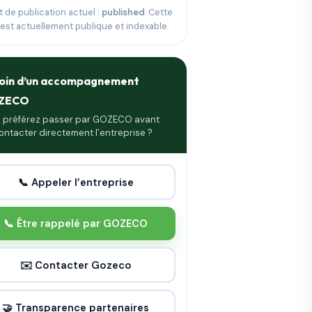
t de publication actuel :
published
. Cette
 est actuellement publique et indexable.
oin d’un accompagnement
ZECO
 préférez passer par GOZECO avant
ontacter directement l’entreprise ?
📞 Appeler l’entreprise
📞 Être rappelé par GOZECO
✉️ Contacter Gozeco
🤝 Transparence partenaires