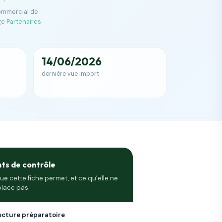
commercial de
ge
Partenaires
14/06/2026
dernière vue import
nts de contrôle
ue cette fiche permet, et ce qu’elle ne
lace pas.
ecture préparatoire