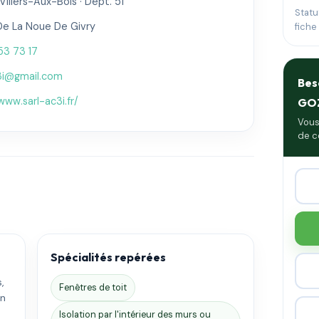
 Villers-Aux-Bois · Dépt. 51
Statu
De La Noue De Givry
fiche
53 73 17
c3i@gmail.com
Bes
www.sarl-ac3i.fr/
GO
Vous
de c
Spécialités repérées
,
Fenêtres de toit
on
.
Isolation par l'intérieur des murs ou