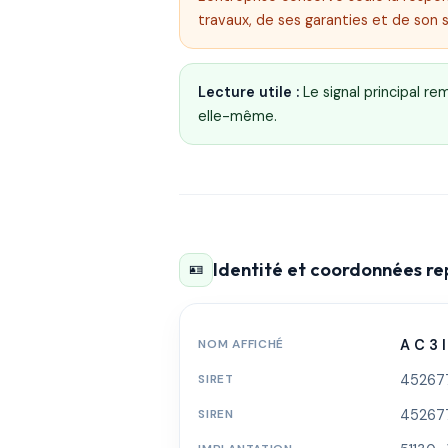
travaux, de ses garanties et de son 
Lecture utile :
Le signal principal r
elle-même.
Identité et coordonnées r
🪪
NOM AFFICHÉ
A C 3 I
SIRET
45267
SIREN
45267