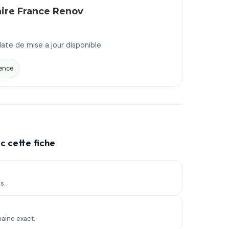
aire France Renov
ate de mise a jour disponible.
ence
c cette fiche
s.
maine exact.