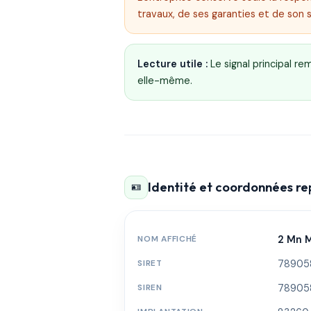
travaux, de ses garanties et de son 
Lecture utile :
Le signal principal r
elle-même.
Identité et coordonnées r
🪪
NOM AFFICHÉ
2 Mn M
SIRET
78905
SIREN
78905