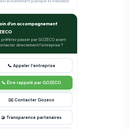
 est actuellement publique et indexable.
oin d’un accompagnement
ZECO
 préférez passer par GOZECO avant
ontacter directement l’entreprise ?
📞 Appeler l’entreprise
📞 Être rappelé par GOZECO
✉️ Contacter Gozeco
🤝 Transparence partenaires