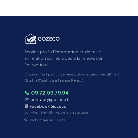
Service privé d'information et de mise
en relation sur les aides à la rénovation
énergétique.
Gozeco n'est pas un service public et n'est pas affilié à
l'État, à l'Anah ou à France Rénov'.
📞 09.72.59.79.94
✉️ contact@gozeco.fr
📘 Facebook Gozeco
Lun–Ven 9h–18h · Appel non surtaxé
🔍 Rechercher sur le site →