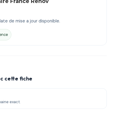
aire France Renov
ate de mise a jour disponible.
ence
c cette fiche
maine exact.