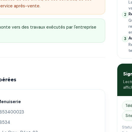
L
service après-vente.
v
R
2
G
r
emonte vers des travaux exécutés par l'entreprise
e
A
3
Re
t
Sig
epérées
Lect
affic
enuiserie
Tél
853400023
Sit
8534
Statu