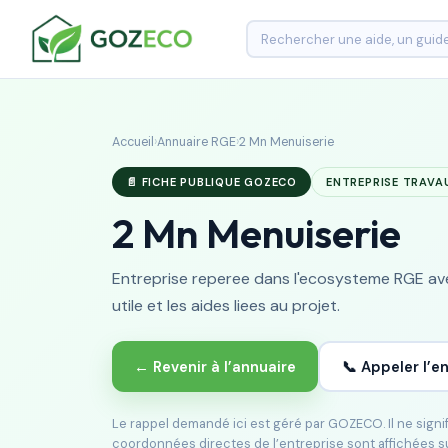
Accueil
›
Annuaire RGE
›
2 Mn Menuiserie
📄 FICHE PUBLIQUE GOZECO
ENTREPRISE TRAVA
2 Mn Menuiserie
Entreprise reperee dans l'ecosysteme RGE avec
utile et les aides liees au projet.
← Revenir à l’annuaire
📞 Appeler l’e
Le rappel demandé ici est géré par GOZECO. Il ne sign
coordonnées directes de l’entreprise sont affichées s