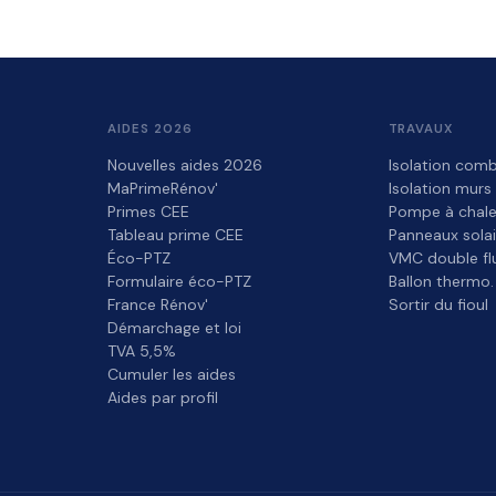
AIDES 2026
TRAVAUX
Nouvelles aides 2026
Isolation comb
MaPrimeRénov'
Isolation murs
Primes CEE
Pompe à chale
Tableau prime CEE
Panneaux solai
Éco-PTZ
VMC double fl
Formulaire éco-PTZ
Ballon thermo.
France Rénov'
Sortir du fioul
Démarchage et loi
TVA 5,5%
Cumuler les aides
Aides par profil