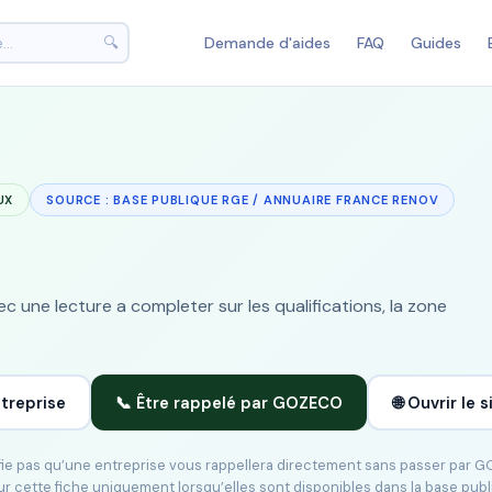
🔍
Demande d'aides
FAQ
Guides
UX
SOURCE : BASE PUBLIQUE RGE / ANNUAIRE FRANCE RENOV
 une lecture a completer sur les qualifications, la zone
ntreprise
📞 Être rappelé par GOZECO
🌐 Ouvrir le s
ifie pas qu’une entreprise vous rappellera directement sans passer par 
ur cette fiche uniquement lorsqu’elles sont disponibles dans la base pub