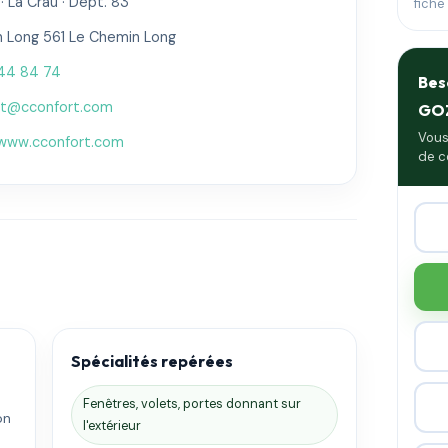
 La Crau · Dépt. 83
fiche
 Long 561 Le Chemin Long
44 84 74
Bes
ct@cconfort.com
GO
Vous
/www.cconfort.com
de c
Spécialités repérées
Fenêtres, volets, portes donnant sur
on
l'extérieur
.