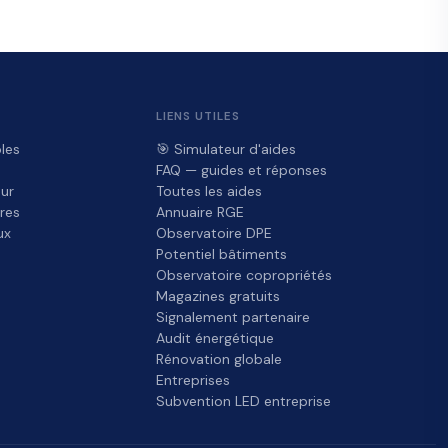
LIENS UTILES
les
🎯 Simulateur d'aides
FAQ — guides et réponses
ur
Toutes les aides
res
Annuaire RGE
ux
Observatoire DPE
Potentiel bâtiments
Observatoire copropriétés
Magazines gratuits
Signalement partenaire
Audit énergétique
Rénovation globale
Entreprises
Subvention LED entreprise