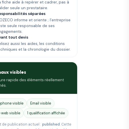
a fiche aide à repérer et cadrer, pas à
alider seule un prestataire.
esponsabilités séparées
OZECO informe et oriente ; l’entreprise
este seule responsable de ses
ngagements.
vant tout devis
lisez aussi les aides, les conditions
echniques et la chronologie du dossier.
naux visibles
ure rapide des éléments réellement
hés.
éphone visible
Email visible
e web visible
1 qualification affichée
t de publication actuel :
published
. Cette