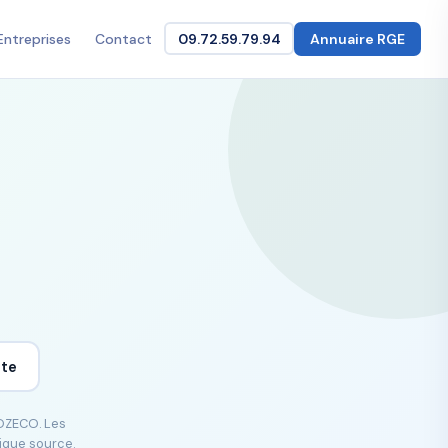
Entreprises
Contact
09.72.59.79.94
Annuaire RGE
ite
GOZECO. Les
lique source.