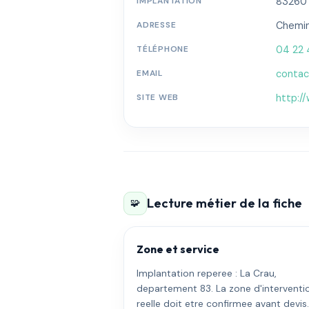
IMPLANTATION
83260 ·
ADRESSE
Chemin
TÉLÉPHONE
04 22 
EMAIL
conta
SITE WEB
http:/
Lecture métier de la fiche
🧩
Zone et service
Implantation reperee : La Crau,
departement 83. La zone d'interventi
reelle doit etre confirmee avant devis