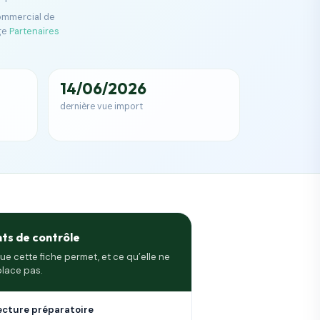
commercial de
ge
Partenaires
14/06/2026
dernière vue import
nts de contrôle
ue cette fiche permet, et ce qu’elle ne
lace pas.
ecture préparatoire