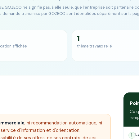
E GOZECO ne signifie pas, à elle seule, que l’entreprise soit partenaire 
e demande transmise par GOZECO sont identifiées séparément sur la pa
1
ication affichée
thème travaux relié
Poi
Ce q
remp
commerciale
, ni recommandation automatique, ni
ervice d'information et d'orientation.
L
1
sabilité de ses offres, de ses contrats, de ses