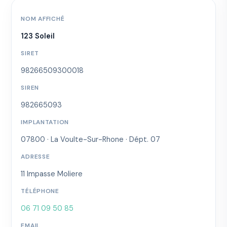
NOM AFFICHÉ
123 Soleil
SIRET
98266509300018
SIREN
982665093
IMPLANTATION
07800 · La Voulte-Sur-Rhone · Dépt. 07
ADRESSE
11 Impasse Moliere
TÉLÉPHONE
06 71 09 50 85
EMAIL