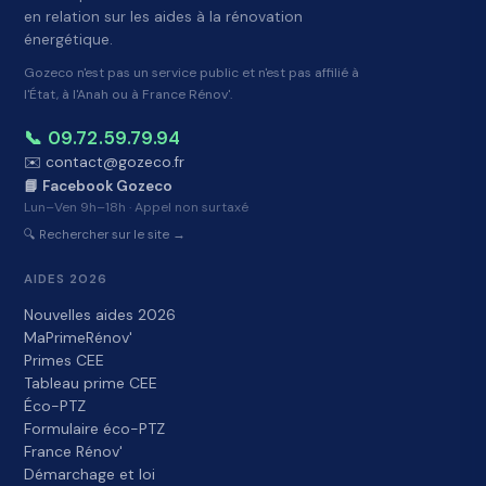
en relation sur les aides à la rénovation
énergétique.
Gozeco n'est pas un service public et n'est pas affilié à
l'État, à l'Anah ou à France Rénov'.
📞 09.72.59.79.94
✉️ contact@gozeco.fr
📘 Facebook Gozeco
Lun–Ven 9h–18h · Appel non surtaxé
🔍 Rechercher sur le site →
AIDES 2026
Nouvelles aides 2026
MaPrimeRénov'
Primes CEE
Tableau prime CEE
Éco-PTZ
Formulaire éco-PTZ
France Rénov'
Démarchage et loi