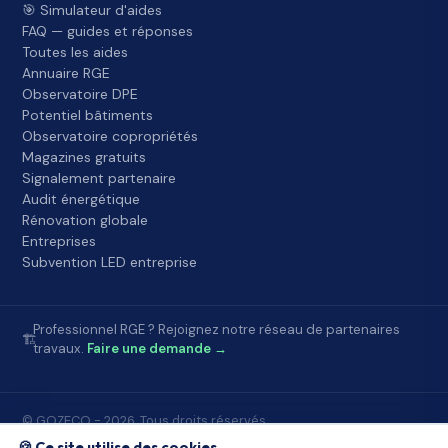
🎯 Simulateur d'aides
FAQ — guides et réponses
Toutes les aides
Annuaire RGE
Observatoire DPE
Potentiel bâtiments
Observatoire copropriétés
Magazines gratuits
Signalement partenaire
Audit énergétique
Rénovation globale
Entreprises
Subvention LED entreprise
Professionnel RGE ? Rejoignez notre réseau de partenaires
🏗️
travaux.
Faire une demande →
© GOZECO - 2026. Tous droits réservés.
Accueil
FAQ
À propos
Contact
Mentions légales
🍪 Ce site utilise des cookies