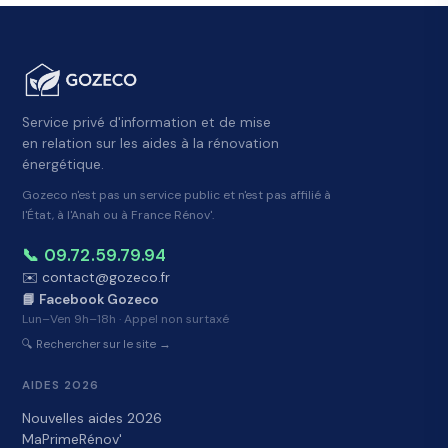
Service privé d'information et de mise
en relation sur les aides à la rénovation
énergétique.
Gozeco n'est pas un service public et n'est pas affilié à
l'État, à l'Anah ou à France Rénov'.
📞 09.72.59.79.94
✉️ contact@gozeco.fr
📘 Facebook Gozeco
Lun–Ven 9h–18h · Appel non surtaxé
🔍 Rechercher sur le site →
AIDES 2026
Nouvelles aides 2026
MaPrimeRénov'