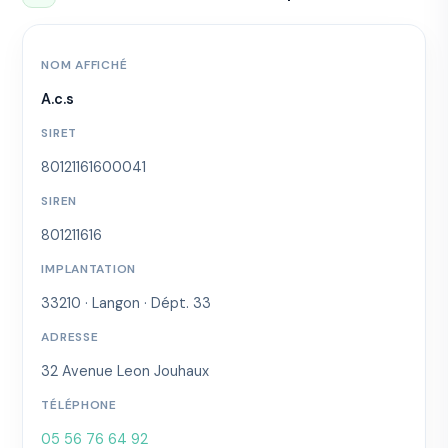
NOM AFFICHÉ
A.c.s
SIRET
80121161600041
SIREN
801211616
IMPLANTATION
33210 · Langon · Dépt. 33
ADRESSE
32 Avenue Leon Jouhaux
TÉLÉPHONE
05 56 76 64 92