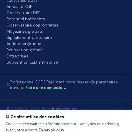
Toutes les aides
Annuaire RGE
Observatoire DPE
Potentiel bâtiments
Observatoire copropriétés
Magazines gratuits
Signalement partenaire
Audit énergétique
Rénovation globale
Entreprises
Subvention LED entreprise
Professionnel RGE ? Rejoignez notre réseau de partenaires
🏗️
travaux.
Faire une demande →
© GOZECO - 2026. Tous droits réservés.
Accueil
FAQ
À propos
Contact
Mentions légales
🍪 Ce site utilise des cookies
Conditions d'utilisation
Confidentialité
Partenaires Gozeco
Cookies nécessaires au fonctionnement + analytics et marketing
Sources publiques
Démarchage et loi
Observatoire DPE
avec votre accord.
En savoir plus
Potentiel bâtiments
Observatoire copropriétés
Signalement
Cookies