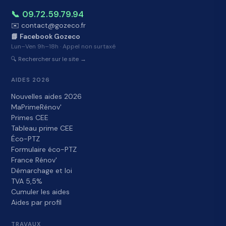
📞 09.72.59.79.94
✉️ contact@gozeco.fr
📘 Facebook Gozeco
Lun–Ven 9h–18h · Appel non surtaxé
🔍 Rechercher sur le site →
AIDES 2026
Nouvelles aides 2026
MaPrimeRénov'
Primes CEE
Tableau prime CEE
Éco-PTZ
Formulaire éco-PTZ
France Rénov'
Démarchage et loi
TVA 5,5%
Cumuler les aides
Aides par profil
TRAVAUX