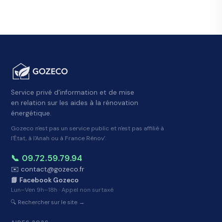
Service privé d'information et de mise
en relation sur les aides à la rénovation
énergétique.
Gozeco n'est pas un service public et n'est pas affilié à
l'État, à l'Anah ou à France Rénov'.
📞 09.72.59.79.94
✉️ contact@gozeco.fr
📘 Facebook Gozeco
Lun–Ven 9h–18h · Appel non surtaxé
🔍 Rechercher sur le site →