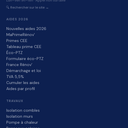
Lun–Ven 9h–18h · Appel non surtaxé
🔍 Rechercher sur le site →
AIDES 2026
Nouvelles aides 2026
MaPrimeRénov'
Primes CEE
Tableau prime CEE
Éco-PTZ
Formulaire éco-PTZ
France Rénov'
Démarchage et loi
TVA 5,5%
Cumuler les aides
Aides par profil
TRAVAUX
Isolation combles
Isolation murs
Pompe à chaleur