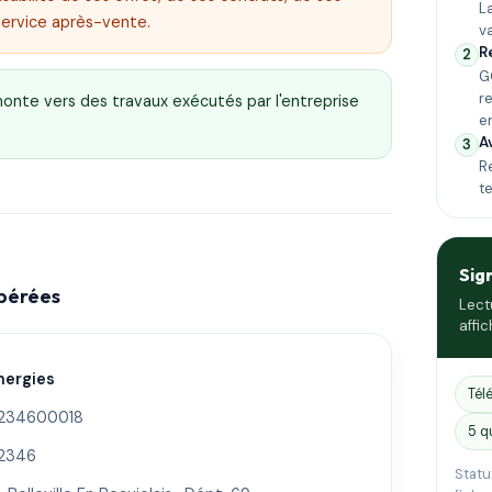
L
service après-vente.
v
R
2
G
r
emonte vers des travaux exécutés par l'entreprise
e
A
3
Re
t
Sig
epérées
Lect
affic
nergies
Tél
234600018
5 q
2346
Statu