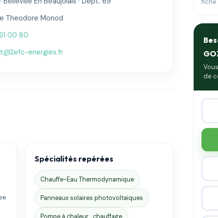
 Belleville En Beaujolais · Dépt. 69
fiche
ue Theodore Monod
61 00 80
Bes
t@2efc-energies.fr
GO
Vous
de c
Spécialités repérées
Chauffe-Eau Thermodynamique
mee
Panneaux solaires photovoltaïques
Pompe à chaleur : chauffage