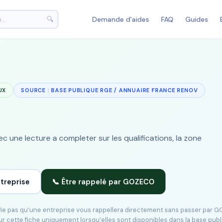
🔍
Demande d'aides
FAQ
Guides
UX
SOURCE : BASE PUBLIQUE RGE / ANNUAIRE FRANCE RENOV
 une lecture a completer sur les qualifications, la zone
ntreprise
📞 Être rappelé par GOZECO
ifie pas qu’une entreprise vous rappellera directement sans passer par 
ur cette fiche uniquement lorsqu’elles sont disponibles dans la base pub