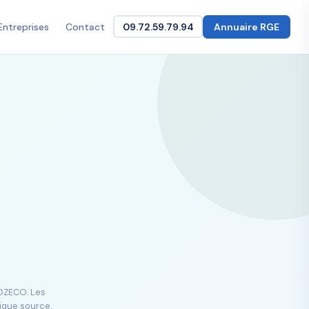
Entreprises
Contact
09.72.59.79.94
Annuaire RGE
GOZECO. Les
lique source.