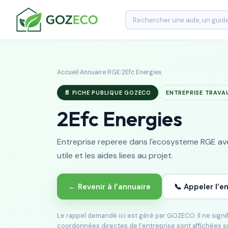
Accueil
›
Annuaire RGE
›
2Efc Energies
📄 FICHE PUBLIQUE GOZECO
ENTREPRISE TRAVA
2Efc Energies
Entreprise reperee dans l'ecosysteme RGE avec
utile et les aides liees au projet.
← Revenir à l’annuaire
📞 Appeler l’e
Le rappel demandé ici est géré par GOZECO. Il ne sign
coordonnées directes de l’entreprise sont affichées s