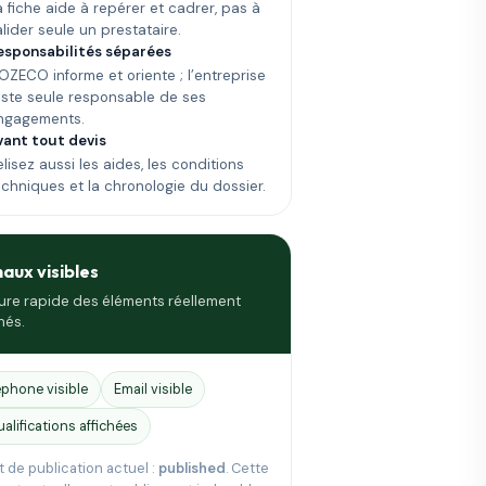
a fiche aide à repérer et cadrer, pas à
alider seule un prestataire.
esponsabilités séparées
OZECO informe et oriente ; l’entreprise
este seule responsable de ses
ngagements.
vant tout devis
lisez aussi les aides, les conditions
echniques et la chronologie du dossier.
naux visibles
ure rapide des éléments réellement
hés.
éphone visible
Email visible
ualifications affichées
t de publication actuel :
published
. Cette