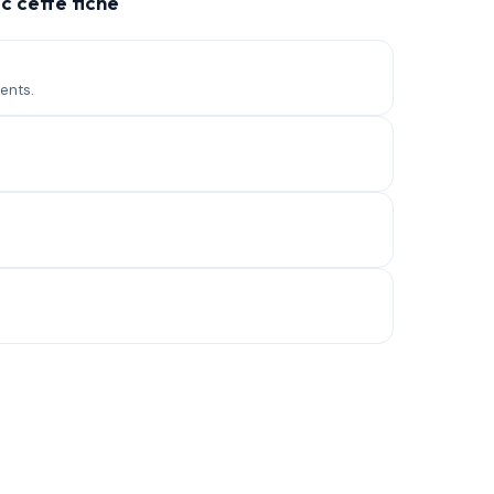
c cette fiche
ents.
.