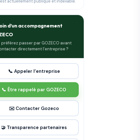
 est actuellement publique et indexable.
oin d’un accompagnement
ZECO
 préférez passer par GOZECO avant
ontacter directement l’entreprise ?
📞 Appeler l’entreprise
📞 Être rappelé par GOZECO
✉️ Contacter Gozeco
🤝 Transparence partenaires