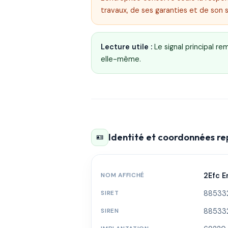
travaux, de ses garanties et de son 
Lecture utile :
Le signal principal r
elle-même.
Identité et coordonnées r
🪪
NOM AFFICHÉ
2Efc E
SIRET
88533
SIREN
88533