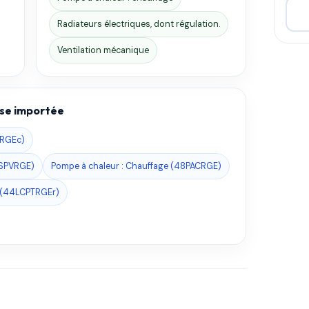
Radiateurs électriques, dont régulation.
Ventilation mécanique
base importée
CRGEc)
3SPVRGE)
Pompe à chaleur : Chauffage (48PACRGE)
n (44LCPTRGEr)