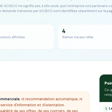
E GOZECO ne signifie pas, à elle seule, que l’entreprise soit partenaire 
e demande transmise par GOZECO sont identifiées séparément sur la pa
4
ications affichées
thèmes travaux reliés
Poi
Ce q
remp
commerciale
, ni recommandation automatique, ni
ervice d'information et d'orientation.
L
1
sabilité de ses offres, de ses contrats, de ses