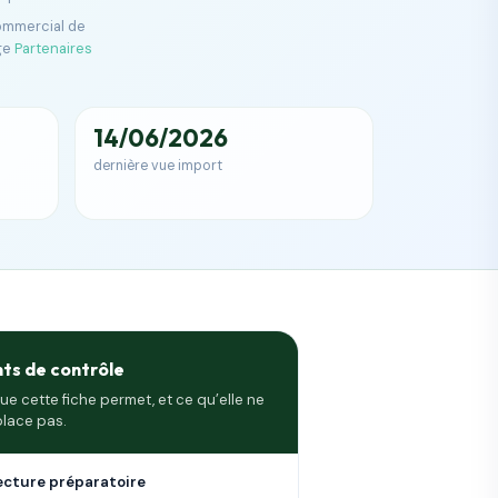
commercial de
ge
Partenaires
14/06/2026
dernière vue import
nts de contrôle
ue cette fiche permet, et ce qu’elle ne
lace pas.
ecture préparatoire