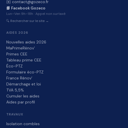
✉️ contact@gozeco.fr
📘 Facebook Gozeco
Lun–Ven 9h–18h · Appel non surtaxé
🔍 Rechercher sur le site →
AIDES 2026
Nouvelles aides 2026
MaPrimeRénov'
Primes CEE
Tableau prime CEE
Éco-PTZ
Formulaire éco-PTZ
France Rénov'
Démarchage et loi
TVA 5,5%
Cumuler les aides
Aides par profil
TRAVAUX
Isolation combles