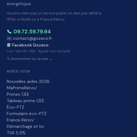
énergétique.
Gozeco n'est pas un service public et n'est pas affilié à
l'État, à l'Anah ou à France Rénov'.
📞 09.72.59.79.94
✉️ contact@gozeco.fr
📘 Facebook Gozeco
Lun–Ven 9h–18h · Appel non surtaxé
🔍 Rechercher sur le site →
AIDES 2026
Nouvelles aides 2026
MaPrimeRénov'
Primes CEE
Tableau prime CEE
Éco-PTZ
Formulaire éco-PTZ
France Rénov'
Démarchage et loi
TVA 5,5%