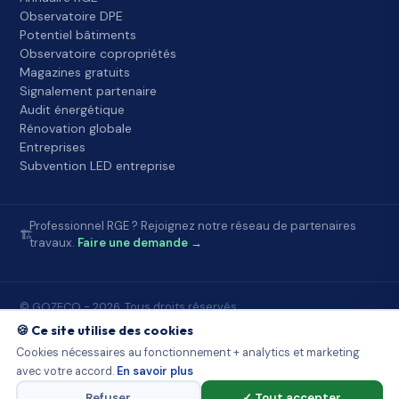
Observatoire DPE
Potentiel bâtiments
Observatoire copropriétés
Magazines gratuits
Signalement partenaire
Audit énergétique
Rénovation globale
Entreprises
Subvention LED entreprise
Professionnel RGE ? Rejoignez notre réseau de partenaires
🏗️
travaux.
Faire une demande →
© GOZECO - 2026. Tous droits réservés.
Accueil
FAQ
À propos
Contact
Mentions légales
🍪 Ce site utilise des cookies
Conditions d'utilisation
Confidentialité
Partenaires Gozeco
Cookies nécessaires au fonctionnement + analytics et marketing
Sources publiques
Démarchage et loi
Observatoire DPE
avec votre accord.
En savoir plus
Potentiel bâtiments
Observatoire copropriétés
Signalement
Cookies
Plan du site
Refuser
✓ Tout accepter