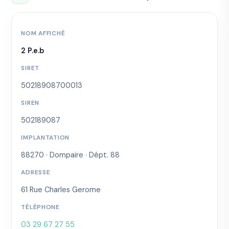
NOM AFFICHÉ
2 P.e.b
SIRET
50218908700013
SIREN
502189087
IMPLANTATION
88270 · Dompaire · Dépt. 88
ADRESSE
61 Rue Charles Gerome
TÉLÉPHONE
03 29 67 27 55