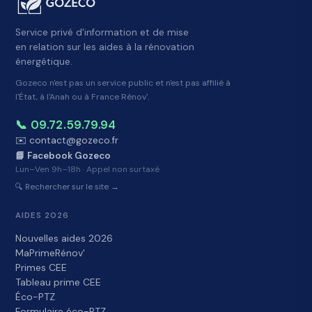
Service privé d'information et de mise
en relation sur les aides à la rénovation
énergétique.
Gozeco n'est pas un service public et n'est pas affilié à
l'État, à l'Anah ou à France Rénov'.
📞 09.72.59.79.94
✉️ contact@gozeco.fr
📘 Facebook Gozeco
Lun–Ven 9h–18h · Appel non surtaxé
🔍 Rechercher sur le site →
AIDES 2026
Nouvelles aides 2026
MaPrimeRénov'
Primes CEE
Tableau prime CEE
Éco-PTZ
Formulaire éco-PTZ