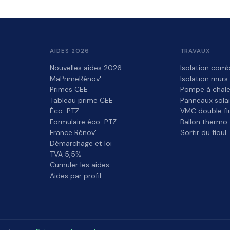
AIDES 2026
TRAVAUX
Nouvelles aides 2026
Isolation comb
MaPrimeRénov'
Isolation murs
Primes CEE
Pompe à chale
Tableau prime CEE
Panneaux solai
Éco-PTZ
VMC double fl
Formulaire éco-PTZ
Ballon thermo.
France Rénov'
Sortir du fioul
Démarchage et loi
TVA 5,5%
Cumuler les aides
Aides par profil