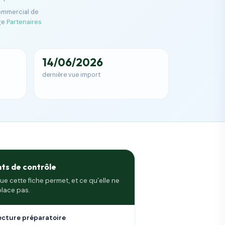
commercial de
ge
Partenaires
14/06/2026
dernière vue import
nts de contrôle
ue cette fiche permet, et ce qu’elle ne
lace pas.
ecture préparatoire