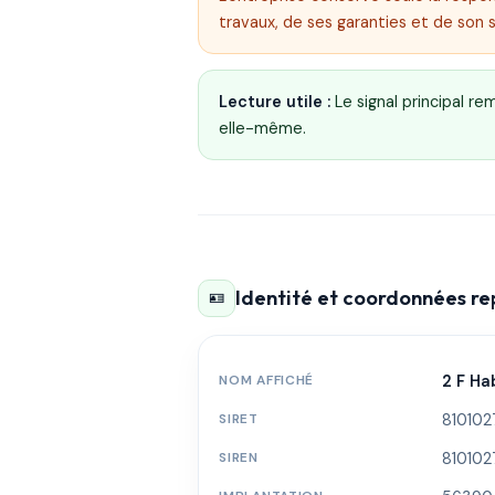
travaux, de ses garanties et de son 
Lecture utile :
Le signal principal r
elle-même.
Identité et coordonnées r
🪪
NOM AFFICHÉ
2 F Ha
SIRET
81010
SIREN
81010