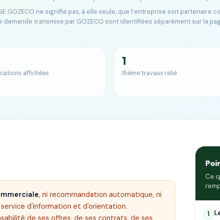
E GOZECO ne signifie pas, à elle seule, que l’entreprise soit partenaire 
e demande transmise par GOZECO sont identifiées séparément sur la pa
1
ications affichées
thème travaux relié
Poi
Ce q
remp
commerciale
, ni recommandation automatique, ni
ervice d'information et d'orientation.
L
1
sabilité de ses offres, de ses contrats, de ses