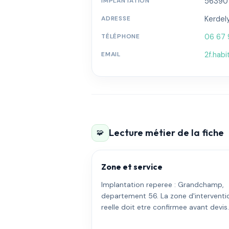
IMPLANTATION
56390 
ADRESSE
Kerdel
TÉLÉPHONE
06 67 
EMAIL
2f.hab
Lecture métier de la fiche
🧩
Zone et service
Implantation reperee : Grandchamp,
departement 56. La zone d'interventi
reelle doit etre confirmee avant devis