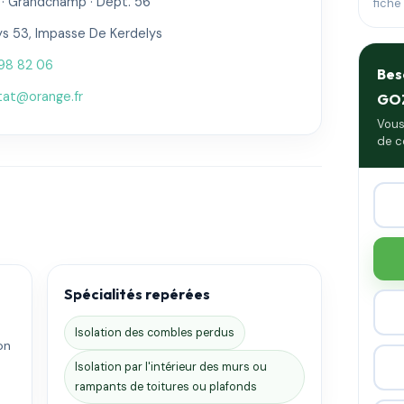
· Grandchamp · Dépt. 56
fiche
ys 53, Impasse De Kerdelys
98 82 06
Bes
itat@orange.fr
GO
Vous
de c
Spécialités repérées
Isolation des combles perdus
on
.
Isolation par l'intérieur des murs ou
rampants de toitures ou plafonds