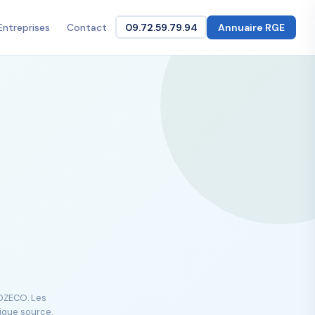
Entreprises
Contact
09.72.59.79.94
Annuaire RGE
GOZECO. Les
lique source.