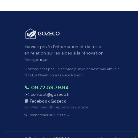
Service privé d'information et de mise
en relation sur les aides à la rénovation
énergétique.
Gozeco n'est pas un service public et n'est pas affilié à
l'État, à l'Anah ou à France Rénov'.
📞 09.72.59.79.94
✉️ contact@gozeco.fr
📘 Facebook Gozeco
Lun–Ven 9h–18h · Appel non surtaxé
🔍 Rechercher sur le site →