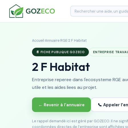
Accueil
›
Annuaire RGE
›
2 F Habitat
📄 FICHE PUBLIQUE GOZECO
ENTREPRISE TRAVA
2 F Habitat
Entreprise reperee dans l'ecosysteme RGE avec
utile et les aides liees au projet.
← Revenir à l’annuaire
📞 Appeler l’e
Le rappel demandé ici est géré par GOZECO. Il ne sign
coordonnées directes de l’entreprise sont affichées s