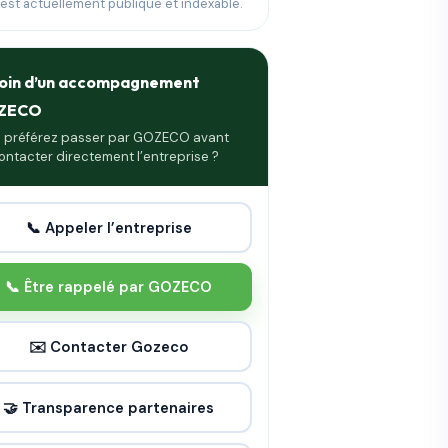
 est actuellement publique et indexable.
oin d’un accompagnement
ZECO
 préférez passer par GOZECO avant
ontacter directement l’entreprise ?
📞 Appeler l’entreprise
📞 Être rappelé par GOZECO
✉️ Contacter Gozeco
🤝 Transparence partenaires