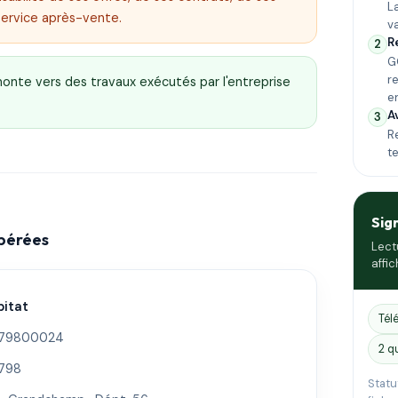
L
service après-vente.
v
R
2
G
r
emonte vers des travaux exécutés par l'entreprise
e
A
3
Re
t
Sig
epérées
Lect
affic
bitat
Tél
279800024
2 q
2798
Statu