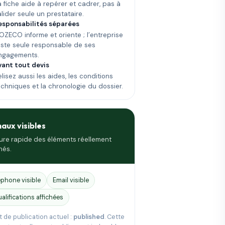
a fiche aide à repérer et cadrer, pas à
alider seule un prestataire.
esponsabilités séparées
OZECO informe et oriente ; l’entreprise
este seule responsable de ses
ngagements.
vant tout devis
lisez aussi les aides, les conditions
echniques et la chronologie du dossier.
naux visibles
ure rapide des éléments réellement
hés.
éphone visible
Email visible
ualifications affichées
t de publication actuel :
published
. Cette