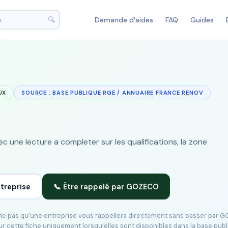
🔍
Demande d'aides
FAQ
Guides
UX
SOURCE : BASE PUBLIQUE RGE / ANNUAIRE FRANCE RENOV
 une lecture a completer sur les qualifications, la zone
ntreprise
📞 Être rappelé par GOZECO
ifie pas qu’une entreprise vous rappellera directement sans passer par 
ur cette fiche uniquement lorsqu’elles sont disponibles dans la base pub