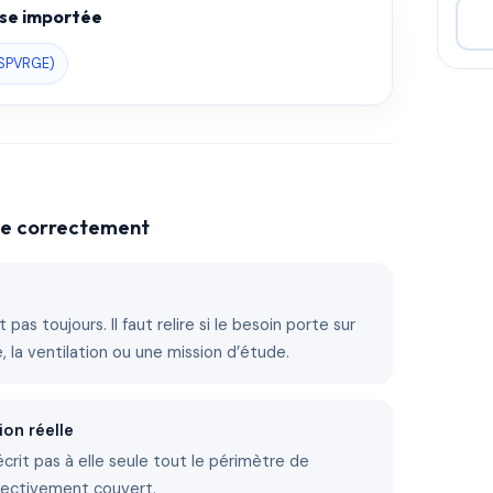
base importée
3SPVRGE)
che correctement
 pas toujours. Il faut relire si le besoin porte sur
ire, la ventilation ou une mission d’étude.
ion réelle
décrit pas à elle seule tout le périmètre de
fectivement couvert.