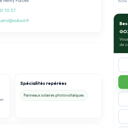
e Henry Purcell
fiche
61 70 57
uerol@subsol.fr
Bes
GO
Vous
de c
Spécialités repérées
Panneaux solaires photovoltaïques
on
.