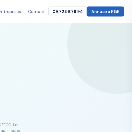
Entreprises
Contact
09.72.59.79.94
Annuaire RGE
GOZECO. Les
lique source.