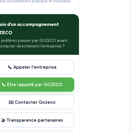
 est actuellement publique et indexable.
oin d’un accompagnement
ZECO
 préférez passer par GOZECO avant
ontacter directement l’entreprise ?
📞 Appeler l’entreprise
📞 Être rappelé par GOZECO
✉️ Contacter Gozeco
🤝 Transparence partenaires