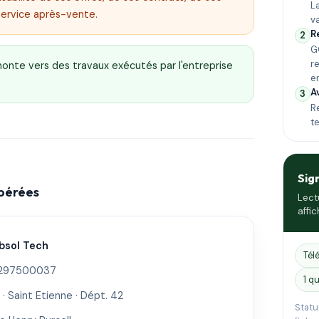
L
service après-vente.
v
R
2
G
r
emonte vers des travaux exécutés par l'entreprise
e
A
3
Re
t
Sig
epérées
Lect
affic
bsol Tech
Tél
297500037
1 qu
· Saint Etienne · Dépt. 42
Statu