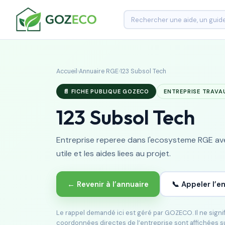
Accueil
›
Annuaire RGE
›
123 Subsol Tech
📄 FICHE PUBLIQUE GOZECO
ENTREPRISE TRAVA
123 Subsol Tech
Entreprise reperee dans l'ecosysteme RGE avec
utile et les aides liees au projet.
← Revenir à l’annuaire
📞 Appeler l’e
Le rappel demandé ici est géré par GOZECO. Il ne sign
coordonnées directes de l’entreprise sont affichées s