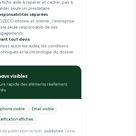
a fiche aide à repérer et cadrer, pas à
alider seule un prestataire.
esponsabilités séparées
OZECO informe et oriente ; l’entreprise
este seule responsable de ses
ngagements.
vant tout devis
lisez aussi les aides, les conditions
echniques et la chronologie du dossier.
naux visibles
ure rapide des éléments réellement
hés.
éphone visible
Email visible
alification affichée
t de publication actuel :
published
. Cette