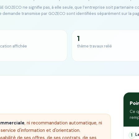
E GOZECO ne signifie pas, à elle seule, que l’entreprise soit partenaire 
e demande transmise par GOZECO sont identifiées séparément sur la pa
1
ication affichée
thème travaux relié
Poi
Ce q
remp
commerciale
, ni recommandation automatique, ni
ervice d'information et d'orientation.
L
1
sabilité de ses offres, de ses contrats, de ses