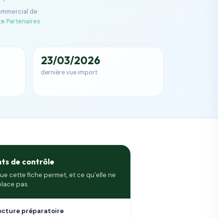
commercial de
ge
Partenaires
23/03/2026
dernière vue import
nts de contrôle
ue cette fiche permet, et ce qu’elle ne
lace pas.
ecture préparatoire