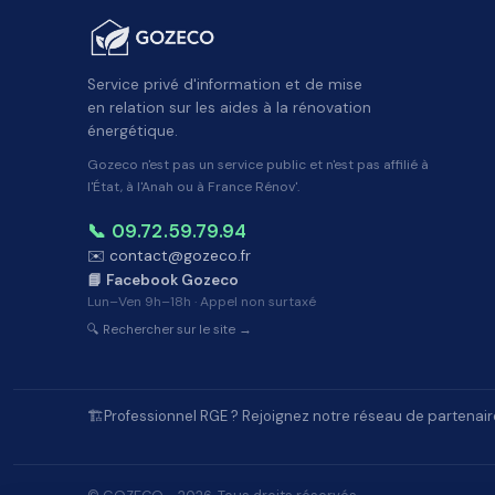
Service privé d'information et de mise
en relation sur les aides à la rénovation
énergétique.
Gozeco n'est pas un service public et n'est pas affilié à
l'État, à l'Anah ou à France Rénov'.
📞 09.72.59.79.94
✉️ contact@gozeco.fr
📘 Facebook Gozeco
Lun–Ven 9h–18h · Appel non surtaxé
🔍 Rechercher sur le site →
🏗️
Professionnel RGE ? Rejoignez notre réseau de partenair