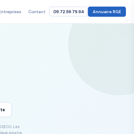
Entreprises
Contact
09.72.59.79.94
Annuaire RGE
ite
GOZECO. Les
lique source.