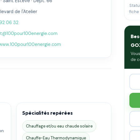
· Saint Esteve · Dépt. 66
Statu
evard de l'Atelier
fiche
92 06 32
ct@100pour100energie.com
Bes
/www.100pour100energie.com
GO
Vous
de c
Spécialités repérées
Chauffage et/ou eau chaude solaire
on
.
Chauffe-Eau Thermodynamique