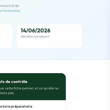
commercial de
ge
Partenaires
14/06/2026
dernière vue import
nts de contrôle
ue cette fiche permet, et ce qu’elle ne
lace pas.
ecture préparatoire