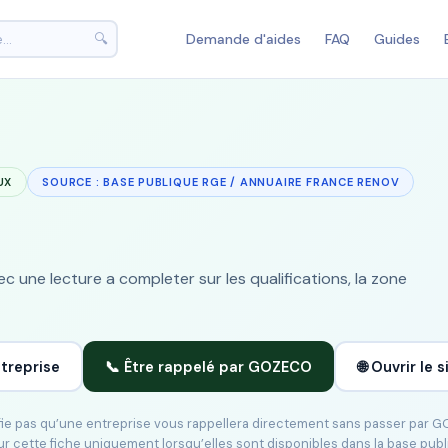
🔍
Demande d'aides
FAQ
Guides
UX
SOURCE : BASE PUBLIQUE RGE / ANNUAIRE FRANCE RENOV
 une lecture a completer sur les qualifications, la zone
ntreprise
📞 Être rappelé par GOZECO
🌐 Ouvrir le s
ifie pas qu’une entreprise vous rappellera directement sans passer par 
ur cette fiche uniquement lorsqu’elles sont disponibles dans la base pub