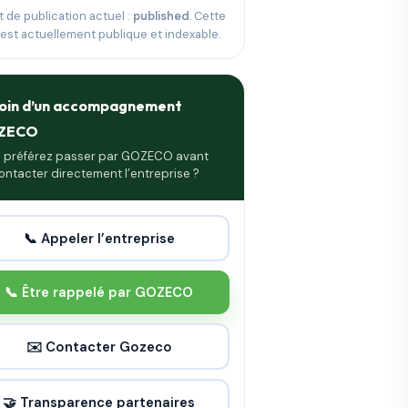
t de publication actuel :
published
. Cette
 est actuellement publique et indexable.
oin d’un accompagnement
ZECO
 préférez passer par GOZECO avant
ontacter directement l’entreprise ?
📞 Appeler l’entreprise
📞 Être rappelé par GOZECO
✉️ Contacter Gozeco
🤝 Transparence partenaires