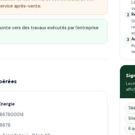
L
service après-vente.
v
R
2
G
r
emonte vers des travaux exécutés par l'entreprise
e
A
3
Re
t
Sig
epérées
Lect
affic
Energie
Tél
867800014
Sit
8678
6 q