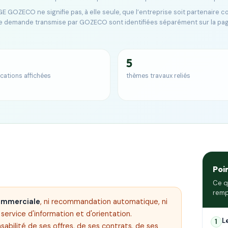
E GOZECO ne signifie pas, à elle seule, que l’entreprise soit partenaire 
e demande transmise par GOZECO sont identifiées séparément sur la pa
5
ications affichées
thèmes travaux reliés
Poi
Ce q
remp
commerciale
, ni recommandation automatique, ni
ervice d'information et d'orientation.
L
1
sabilité de ses offres, de ses contrats, de ses