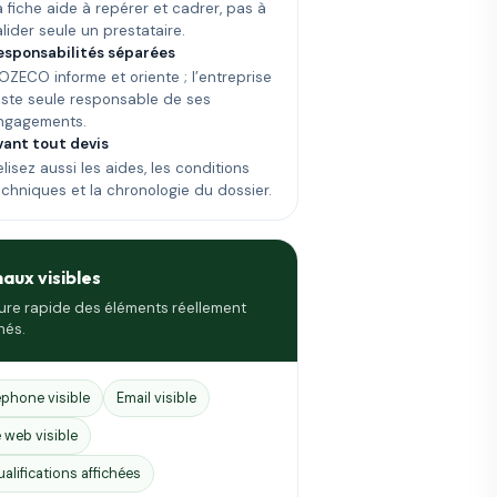
a fiche aide à repérer et cadrer, pas à
alider seule un prestataire.
esponsabilités séparées
OZECO informe et oriente ; l’entreprise
este seule responsable de ses
ngagements.
vant tout devis
lisez aussi les aides, les conditions
echniques et la chronologie du dossier.
naux visibles
ure rapide des éléments réellement
hés.
éphone visible
Email visible
e web visible
ualifications affichées