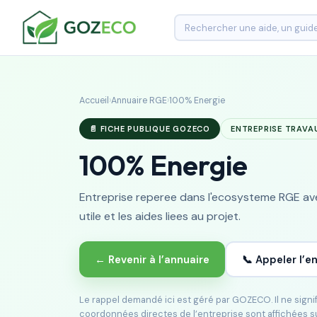
Accueil
›
Annuaire RGE
›
100% Energie
📄 FICHE PUBLIQUE GOZECO
ENTREPRISE TRAVA
100% Energie
Entreprise reperee dans l'ecosysteme RGE avec
utile et les aides liees au projet.
← Revenir à l’annuaire
📞 Appeler l’e
Le rappel demandé ici est géré par GOZECO. Il ne sign
coordonnées directes de l’entreprise sont affichées s