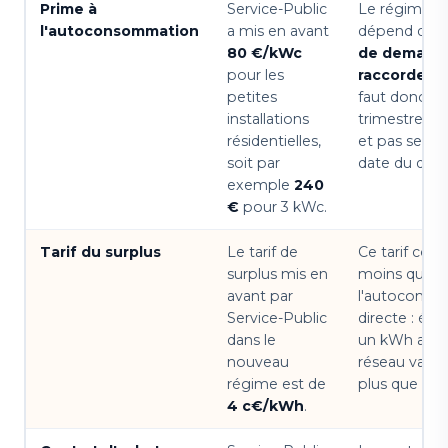
Prime à
Service-Public
Le régime ap
l'autoconsommation
a mis en avant
dépend de l
80 €/kWc
de demand
pour les
raccordem
petites
faut donc vér
installations
trimestre du
résidentielles,
et pas seule
soit par
date du devis
exemple
240
€
pour 3 kWc.
Tarif du surplus
Le tarif de
Ce tarif com
surplus mis en
moins que
avant par
l'autocons
Service-Public
directe : éc
dans le
un kWh ache
nouveau
réseau vaut
régime est de
plus que le v
4 c€/kWh
.