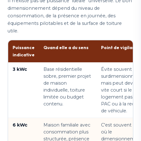
Il n'existe pas de puissance “idéale” universelle. Le bon
dimensionnement dépend du niveau de
consommation, de la présence en journée, des
équipements pilotables et de la surface de toiture
utile.
Puissance
Quand elle a du sens
Point de vigilance
indicative
3 kWc
Base résidentielle
Évite souvent le
sobre, premier projet
surdimensionnem
de maison
mais peut devenir
individuelle, toiture
vite court si le
limitée ou budget
logement passe à
contenu.
PAC ou à la recha
de véhicule.
6 kWc
Maison familiale avec
C'est souvent la 
consommation plus
où le
structurée, présence
dimensionnemen