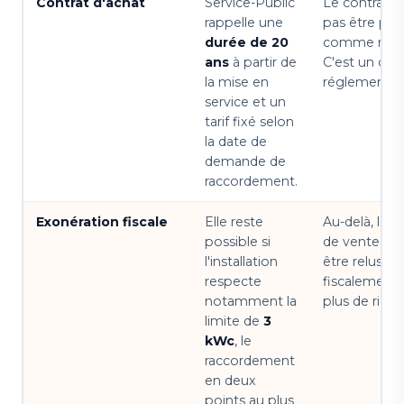
Contrat d'achat
Service-Public
Le contrat n
rappelle une
pas être pré
durée de 20
comme négo
ans
à partir de
C'est un cad
la mise en
réglementé.
service et un
tarif fixé selon
la date de
demande de
raccordement.
Exonération fiscale
Elle reste
Au-delà, les 
possible si
de vente do
l'installation
être relus
respecte
fiscalement 
notamment la
plus de rigue
limite de
3
kWc
, le
raccordement
en deux
points au plus