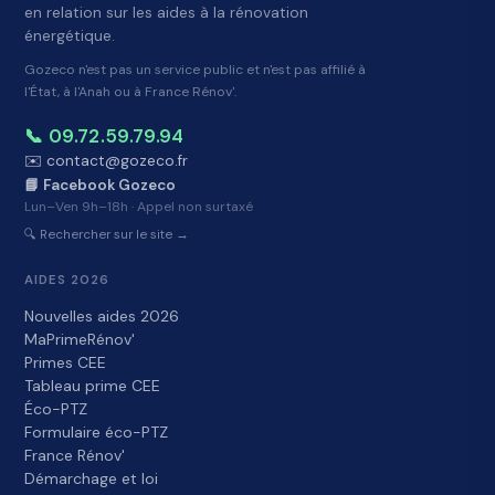
en relation sur les aides à la rénovation
énergétique.
Gozeco n'est pas un service public et n'est pas affilié à
l'État, à l'Anah ou à France Rénov'.
📞 09.72.59.79.94
✉️ contact@gozeco.fr
📘 Facebook Gozeco
Lun–Ven 9h–18h · Appel non surtaxé
🔍 Rechercher sur le site →
AIDES 2026
Nouvelles aides 2026
MaPrimeRénov'
Primes CEE
Tableau prime CEE
Éco-PTZ
Formulaire éco-PTZ
France Rénov'
Démarchage et loi