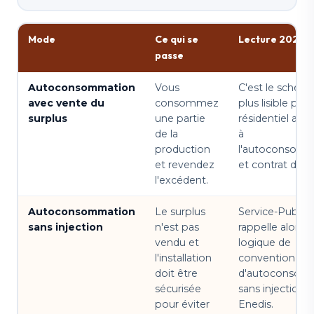
Mode
Ce qui se
Lecture 2026
passe
Autoconsommation
Vous
C'est le schéma
avec vente du
consommez
plus lisible pour
surplus
une partie
résidentiel ave
de la
à
production
l'autoconsomm
et revendez
et contrat d'ach
l'excédent.
Autoconsommation
Le surplus
Service-Public
sans injection
n'est pas
rappelle alors la
vendu et
logique de
l'installation
convention
doit être
d'autoconsom
sécurisée
sans injection 
pour éviter
Enedis.