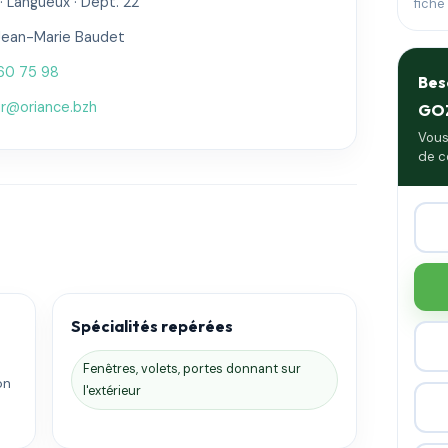
· Langueux · Dépt. 22
fiche
Jean-Marie Baudet
60 75 98
Bes
ur@oriance.bzh
GO
Vous
de c
Spécialités repérées
Fenêtres, volets, portes donnant sur
on
l'extérieur
.