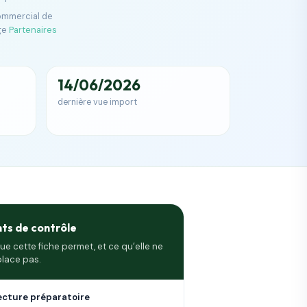
commercial de
ge
Partenaires
14/06/2026
dernière vue import
nts de contrôle
ue cette fiche permet, et ce qu’elle ne
lace pas.
ecture préparatoire