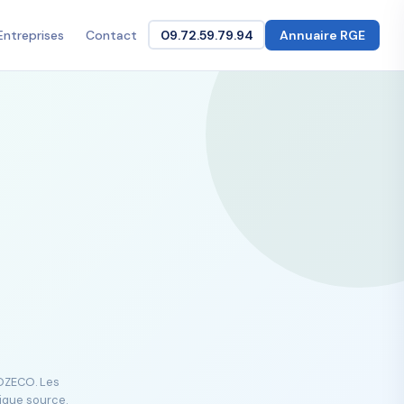
Entreprises
Contact
09.72.59.79.94
Annuaire RGE
GOZECO. Les
lique source.