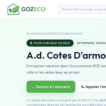
Accueil
›
Annuaire RGE
›
A.d. Cotes D'armor
📄 FICHE PUBLIQUE GOZECO
ENTREPRISE TRAVA
A.d. Cotes D'armo
Entreprise reperee dans l'ecosysteme RGE avec
utile et les aides liees au projet.
← Revenir à l’annuaire
📞 Appeler l’e
Le rappel demandé ici est géré par GOZECO. Il ne sign
coordonnées directes de l’entreprise sont affichées s