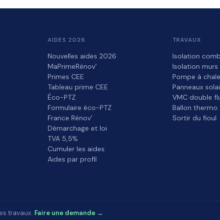
AIDES 2026
TRAVAUX
Nouvelles aides 2026
Isolation comb
MaPrimeRénov'
Isolation murs
Primes CEE
Pompe à chale
Tableau prime CEE
Panneaux solai
Éco-PTZ
VMC double fl
Formulaire éco-PTZ
Ballon thermo.
France Rénov'
Sortir du fioul
Démarchage et loi
TVA 5,5%
Cumuler les aides
Aides par profil
es travaux.
Faire une demande →