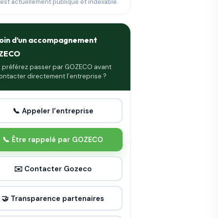
 est actuellement publique et indexable.
oin d’un accompagnement
ZECO
 préférez passer par GOZECO avant
ontacter directement l’entreprise ?
📞 Appeler l’entreprise
📞 Être rappelé par GOZECO
✉️ Contacter Gozeco
🤝 Transparence partenaires