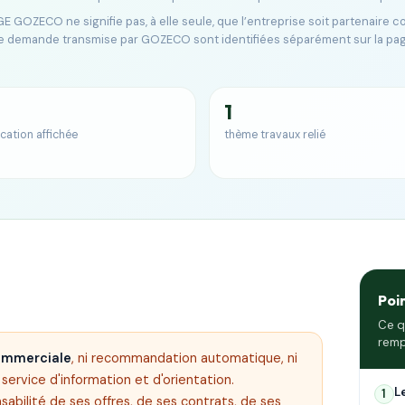
E GOZECO ne signifie pas, à elle seule, que l’entreprise soit partenaire 
e demande transmise par GOZECO sont identifiées séparément sur la pa
1
ication affichée
thème travaux relié
Poi
Ce q
remp
commerciale
, ni recommandation automatique, ni
ervice d'information et d'orientation.
L
1
sabilité de ses offres, de ses contrats, de ses