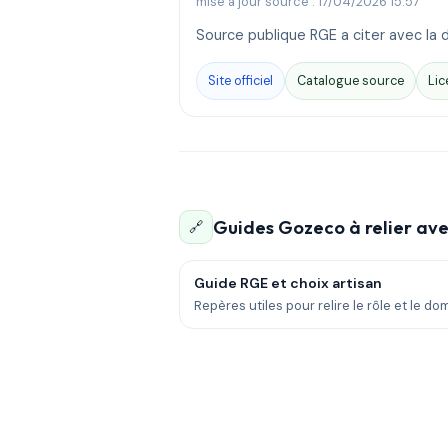
mise à jour source : 17/04/2026 15:57
Source publique RGE a citer avec la d
Site officiel
Catalogue source
Lic
Guides Gozeco à relier ave
🔗
Guide RGE et choix artisan
Repères utiles pour relire le rôle et le do