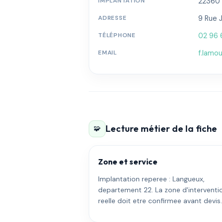
IMPLANTATION
22360 
ADRESSE
9 Rue 
TÉLÉPHONE
02 96 
EMAIL
f.lamo
Lecture métier de la fiche
🧩
Zone et service
Implantation reperee : Langueux,
departement 22. La zone d'interventi
reelle doit etre confirmee avant devis