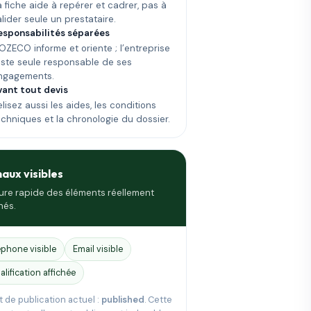
a fiche aide à repérer et cadrer, pas à
alider seule un prestataire.
esponsabilités séparées
OZECO informe et oriente ; l’entreprise
este seule responsable de ses
ngagements.
vant tout devis
lisez aussi les aides, les conditions
echniques et la chronologie du dossier.
naux visibles
ure rapide des éléments réellement
hés.
éphone visible
Email visible
alification affichée
t de publication actuel :
published
. Cette