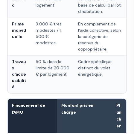
d
logement
base de calcul par lot
d'habitation.
Prime
3 000 € très
En complément de
individ
modestes / 1
l'aide collective, selon
uelle
500 €
la catégorie de
modestes
revenus du
copropriétaire.
Travau
50 % dans la
Cadre spécifique
x
limite de 20 000
distinct du volet
d'acce
€ par logement
énergétique.
ssibilit
é
Financement de
Montant pris en
Pl
l'AMO
charge
an
ch
er