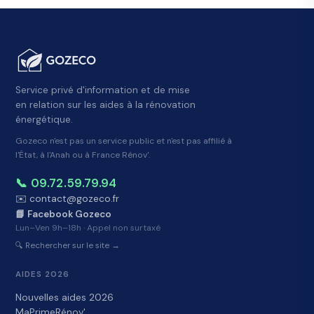
Service privé d'information et de mise
en relation sur les aides à la rénovation
énergétique.
Gozeco n'est pas un service public et n'est pas affilié à
l'État, à l'Anah ou à France Rénov'.
📞 09.72.59.79.94
✉️ contact@gozeco.fr
📘 Facebook Gozeco
Lun–Ven 9h–18h · Appel non surtaxé
🔍 Rechercher sur le site →
AIDES 2026
Nouvelles aides 2026
MaPrimeRénov'