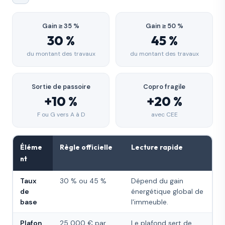
Gain ≥ 35 %
Gain ≥ 50 %
30 %
45 %
du montant des travaux
du montant des travaux
Sortie de passoire
Copro fragile
+10 %
+20 %
F ou G vers A à D
avec CEE
Éléme
Règle officielle
Lecture rapide
nt
Taux
30 % ou 45 %
Dépend du gain
de
énergétique global de
base
l'immeuble.
Plafon
25 000 € par
Le plafond sert de