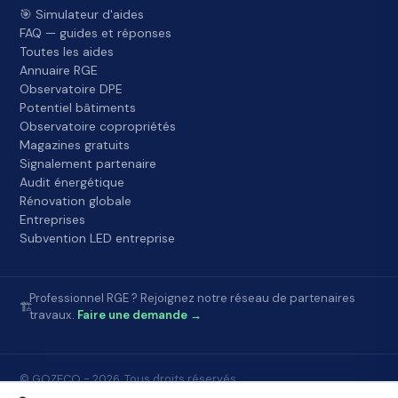
🎯 Simulateur d'aides
FAQ — guides et réponses
Toutes les aides
Annuaire RGE
Observatoire DPE
Potentiel bâtiments
Observatoire copropriétés
Magazines gratuits
Signalement partenaire
Audit énergétique
Rénovation globale
Entreprises
Subvention LED entreprise
Professionnel RGE ? Rejoignez notre réseau de partenaires
🏗️
travaux.
Faire une demande →
© GOZECO - 2026. Tous droits réservés.
Accueil
FAQ
À propos
Contact
Mentions légales