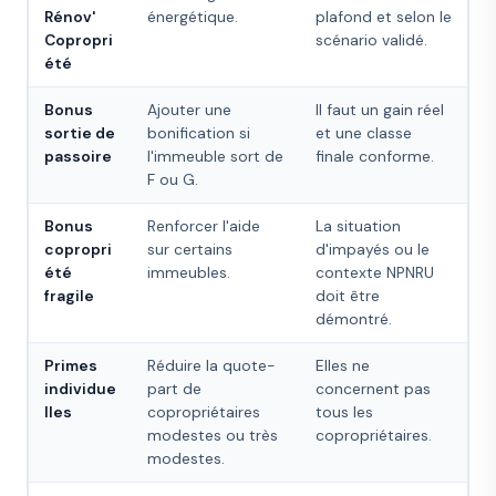
Rénov'
énergétique.
plafond et selon le
Copropri
scénario validé.
été
Bonus
Ajouter une
Il faut un gain réel
sortie de
bonification si
et une classe
passoire
l'immeuble sort de
finale conforme.
F ou G.
Bonus
Renforcer l'aide
La situation
copropri
sur certains
d'impayés ou le
été
immeubles.
contexte NPNRU
fragile
doit être
démontré.
Primes
Réduire la quote-
Elles ne
individue
part de
concernent pas
lles
copropriétaires
tous les
modestes ou très
copropriétaires.
modestes.