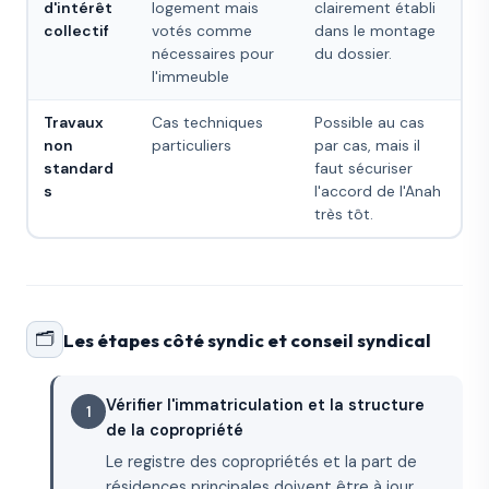
d'intérêt
logement mais
clairement établi
collectif
votés comme
dans le montage
nécessaires pour
du dossier.
l'immeuble
Travaux
Cas techniques
Possible au cas
non
particuliers
par cas, mais il
standard
faut sécuriser
s
l'accord de l'Anah
très tôt.
🗂️
Les étapes côté syndic et conseil syndical
Vérifier l'immatriculation et la structure
de la copropriété
Le registre des copropriétés et la part de
résidences principales doivent être à jour