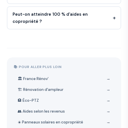
Peut-on atteindre 100 % d'aides en
copropriété ?
📚 POUR ALLER PLUS LOIN
🏛️ France Rénov'
→
🏗️ Rénovation d'ampleur
→
🏦 Éco-PTZ
→
👥 Aides selon les revenus
→
☀️ Panneaux solaires en copropriété
→