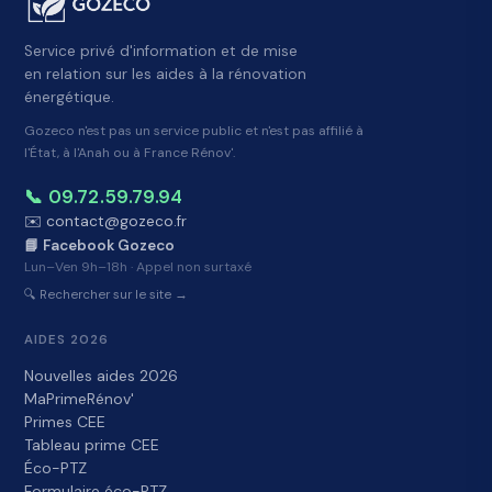
Service privé d'information et de mise
en relation sur les aides à la rénovation
énergétique.
Gozeco n'est pas un service public et n'est pas affilié à
l'État, à l'Anah ou à France Rénov'.
📞 09.72.59.79.94
✉️ contact@gozeco.fr
📘 Facebook Gozeco
Lun–Ven 9h–18h · Appel non surtaxé
🔍 Rechercher sur le site →
AIDES 2026
Nouvelles aides 2026
MaPrimeRénov'
Primes CEE
Tableau prime CEE
Éco-PTZ
Formulaire éco-PTZ