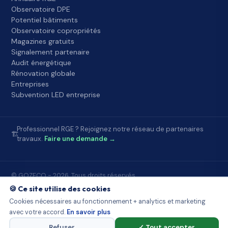
Observatoire DPE
Potentiel bâtiments
Observatoire copropriétés
Magazines gratuits
Signalement partenaire
Audit énergétique
Rénovation globale
Entreprises
Subvention LED entreprise
Professionnel RGE ? Rejoignez notre réseau de partenaires
🏗️
travaux.
Faire une demande →
© GOZECO - 2026. Tous droits réservés.
Accueil
FAQ
À propos
Contact
Mentions légales
🍪 Ce site utilise des cookies
Conditions d'utilisation
Confidentialité
Partenaires Gozeco
Cookies nécessaires au fonctionnement + analytics et marketing
Sources publiques
Démarchage et loi
Observatoire DPE
avec votre accord.
En savoir plus
Potentiel bâtiments
Observatoire copropriétés
Signalement
Cookies
Plan du site
Refuser
✓ Tout accepter