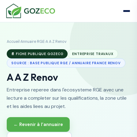
Accueil
›
Annuaire RGE
›
A A Z Renov
📄 FICHE PUBLIQUE GOZECO
ENTREPRISE TRAVAUX
SOURCE : BASE PUBLIQUE RGE / ANNUAIRE FRANCE RENOV
A A Z Renov
Entreprise reperee dans l'ecosysteme RGE avec une
lecture a completer sur les qualifications, la zone utile
et les aides liees au projet.
← Revenir à l’annuaire