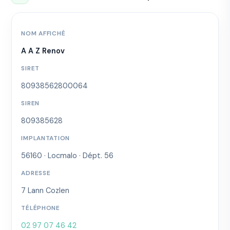
NOM AFFICHÉ
A A Z Renov
SIRET
80938562800064
SIREN
809385628
IMPLANTATION
56160 · Locmalo · Dépt. 56
ADRESSE
7 Lann Cozlen
TÉLÉPHONE
02 97 07 46 42