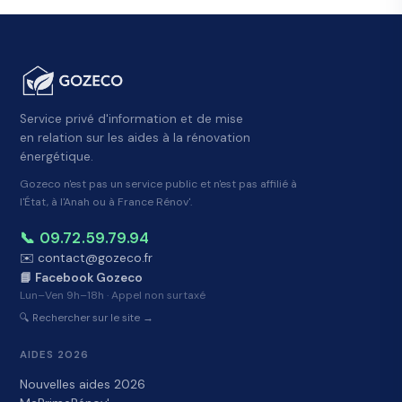
Service privé d'information et de mise
en relation sur les aides à la rénovation
énergétique.
Gozeco n'est pas un service public et n'est pas affilié à
l'État, à l'Anah ou à France Rénov'.
📞 09.72.59.79.94
✉️ contact@gozeco.fr
📘 Facebook Gozeco
Lun–Ven 9h–18h · Appel non surtaxé
🔍 Rechercher sur le site →
AIDES 2026
Nouvelles aides 2026