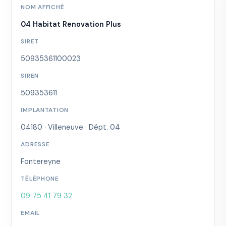
NOM AFFICHÉ
04 Habitat Renovation Plus
SIRET
50935361100023
SIREN
509353611
IMPLANTATION
04180 · Villeneuve · Dépt. 04
ADRESSE
Fontereyne
TÉLÉPHONE
09 75 41 79 32
EMAIL