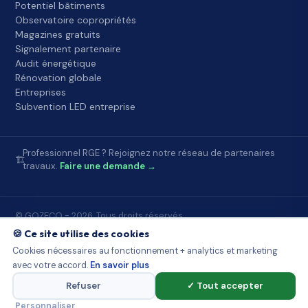
Potentiel bâtiments
Observatoire copropriétés
Magazines gratuits
Signalement partenaire
Audit énergétique
Rénovation globale
Entreprises
Subvention LED entreprise
Professionnel RGE ? Rejoignez notre réseau de partenaires
🏗️
travaux.
Faire une demande →
© GOZECO - 2026. Tous droits réservés.
Accueil
FAQ
À propos
Contact
Mentions légales
🍪 Ce site utilise des cookies
Conditions d'utilisation
Confidentialité
Partenaires Gozeco
Cookies nécessaires au fonctionnement + analytics et marketing
Sources publiques
Démarchage et loi
Observatoire DPE
avec votre accord.
En savoir plus
Potentiel bâtiments
Observatoire copropriétés
Signalement
Cookies
Plan du site
Refuser
✓ Tout accepter
Conception et optimisation par
WOXUP
Personnaliser