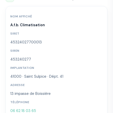
NOM AFFICHÉ
A.f.b. Climatisation
SIRET
45324027700013
SIREN
453240277
IMPLANTATION
41000 · Saint Sulpice · Dépt. 41
ADRESSE
13 impasse de Boissière
TÉLÉPHONE
06 62 18 03 65