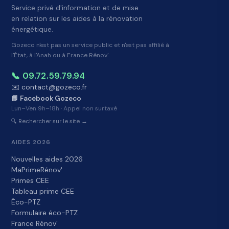
Service privé d'information et de mise
en relation sur les aides à la rénovation
énergétique.
Gozeco n'est pas un service public et n'est pas affilié à
l'État, à l'Anah ou à France Rénov'.
📞 09.72.59.79.94
✉️ contact@gozeco.fr
📘 Facebook Gozeco
Lun–Ven 9h–18h · Appel non surtaxé
🔍 Rechercher sur le site →
AIDES 2026
Nouvelles aides 2026
MaPrimeRénov'
Primes CEE
Tableau prime CEE
Éco-PTZ
Formulaire éco-PTZ
France Rénov'