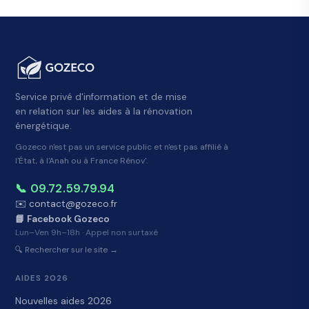
Service privé d'information et de mise
en relation sur les aides à la rénovation
énergétique.
Gozeco n'est pas un service public et n'est pas affilié à
l'État, à l'Anah ou à France Rénov'.
📞 09.72.59.79.94
✉️ contact@gozeco.fr
📘 Facebook Gozeco
Lun–Ven 9h–18h · Appel non surtaxé
🔍 Rechercher sur le site →
AIDES 2026
Nouvelles aides 2026