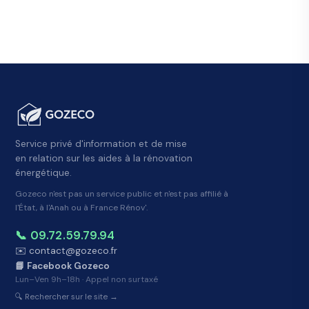
Service privé d'information et de mise
en relation sur les aides à la rénovation
énergétique.
Gozeco n'est pas un service public et n'est pas affilié à
l'État, à l'Anah ou à France Rénov'.
📞 09.72.59.79.94
✉️ contact@gozeco.fr
📘 Facebook Gozeco
Lun–Ven 9h–18h · Appel non surtaxé
🔍 Rechercher sur le site →