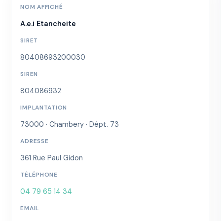
NOM AFFICHÉ
A.e.i Etancheite
SIRET
80408693200030
SIREN
804086932
IMPLANTATION
73000 · Chambery · Dépt. 73
ADRESSE
361 Rue Paul Gidon
TÉLÉPHONE
04 79 65 14 34
EMAIL