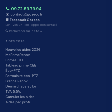
📞 09.72.59.79.94
✉️ contact@gozeco.fr
📘 Facebook Gozeco
Lun–Ven 9h–18h · Appel non surtaxé
🔍 Rechercher sur le site →
AIDES 2026
Nouvelles aides 2026
MaPrimeRénov'
Primes CEE
Tableau prime CEE
Éco-PTZ
Formulaire éco-PTZ
France Rénov'
Démarchage et loi
TVA 5,5%
Cumuler les aides
Aides par profil