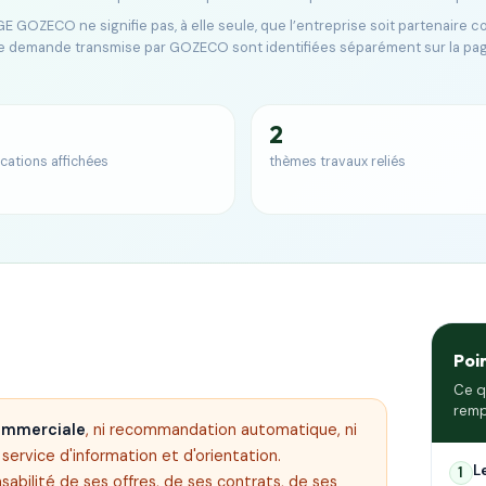
E GOZECO ne signifie pas, à elle seule, que l’entreprise soit partenaire 
e demande transmise par GOZECO sont identifiées séparément sur la pa
2
ications affichées
thèmes travaux reliés
Poi
Ce q
remp
commerciale
, ni recommandation automatique, ni
ervice d'information et d'orientation.
L
1
sabilité de ses offres, de ses contrats, de ses