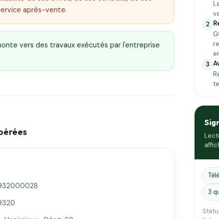
L
service après-vente.
v
R
2
G
r
emonte vers des travaux exécutés par l'entreprise
e
A
3
Re
t
Sig
epérées
Lect
affic
Tél
932000028
3 q
9320
Statu