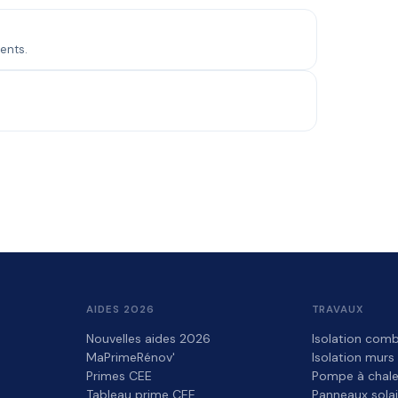
ents.
.
AIDES 2026
TRAVAUX
Nouvelles aides 2026
Isolation comb
MaPrimeRénov'
Isolation murs
Primes CEE
Pompe à chale
Tableau prime CEE
Panneaux solai