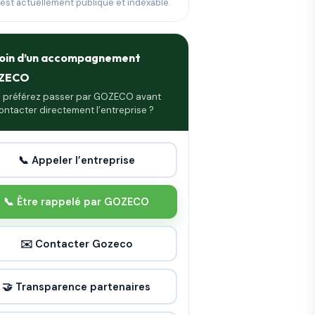
 est actuellement publique et indexable.
oin d’un accompagnement
ZECO
 préférez passer par GOZECO avant
ontacter directement l’entreprise ?
📞 Appeler l’entreprise
📞 Être rappelé par GOZECO
✉️ Contacter Gozeco
🤝 Transparence partenaires