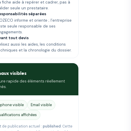
a fiche aide à repérer et cadrer, pas à
alider seule un prestataire.
esponsabilités séparées
OZECO informe et oriente ; l’entreprise
este seule responsable de ses
ngagements.
vant tout devis
lisez aussi les aides, les conditions
echniques et la chronologie du dossier.
naux visibles
ure rapide des éléments réellement
hés.
éphone visible
Email visible
ualifications affichées
t de publication actuel :
published
. Cette