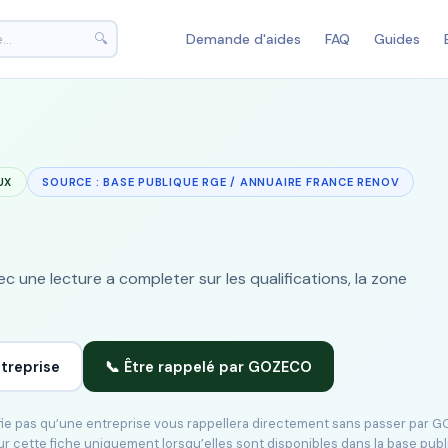
🔍
Demande d'aides
FAQ
Guides
UX
SOURCE : BASE PUBLIQUE RGE / ANNUAIRE FRANCE RENOV
 une lecture a completer sur les qualifications, la zone
ntreprise
📞 Être rappelé par GOZECO
ifie pas qu’une entreprise vous rappellera directement sans passer par 
ur cette fiche uniquement lorsqu’elles sont disponibles dans la base pub