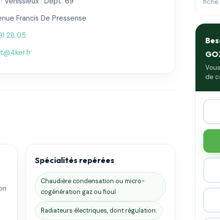
 Venissieux · Dépt. 69
fiche
enue Francis De Pressense
91 28 05
Bes
t@4ker.fr
GO
Vous
de c
Spécialités repérées
Chaudière condensation ou micro-
on
cogénération gaz ou fioul
.
Radiateurs électriques, dont régulation.