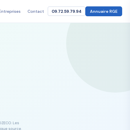
Entreprises
Contact
09.72.59.79.94
Annuaire RGE
GOZECO. Les
lique source.