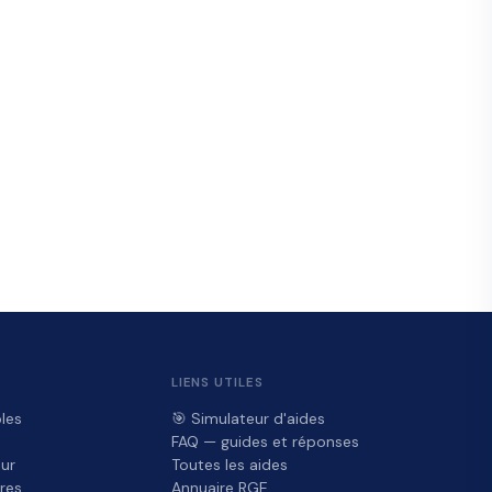
LIENS UTILES
les
🎯 Simulateur d'aides
FAQ — guides et réponses
ur
Toutes les aides
res
Annuaire RGE