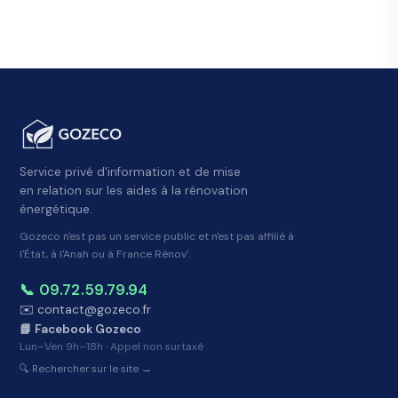
Service privé d'information et de mise
en relation sur les aides à la rénovation
énergétique.
Gozeco n'est pas un service public et n'est pas affilié à
l'État, à l'Anah ou à France Rénov'.
📞 09.72.59.79.94
✉️ contact@gozeco.fr
📘 Facebook Gozeco
Lun–Ven 9h–18h · Appel non surtaxé
🔍 Rechercher sur le site →