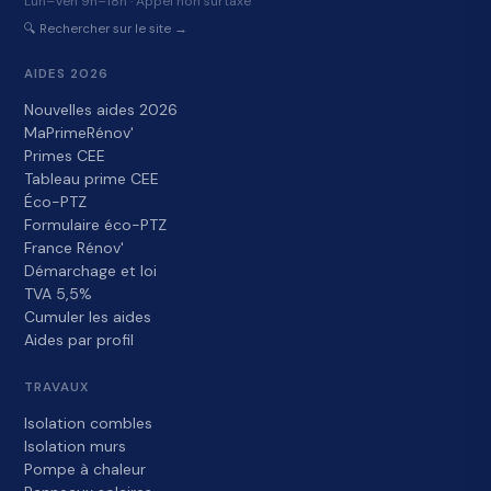
Lun–Ven 9h–18h · Appel non surtaxé
🔍 Rechercher sur le site →
AIDES 2026
Nouvelles aides 2026
MaPrimeRénov'
Primes CEE
Tableau prime CEE
Éco-PTZ
Formulaire éco-PTZ
France Rénov'
Démarchage et loi
TVA 5,5%
Cumuler les aides
Aides par profil
TRAVAUX
Isolation combles
Isolation murs
Pompe à chaleur