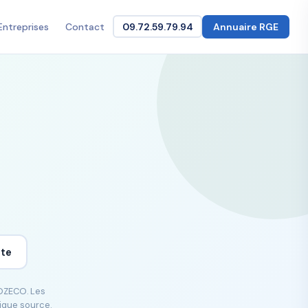
Entreprises
Contact
09.72.59.79.94
Annuaire RGE
ite
GOZECO. Les
lique source.