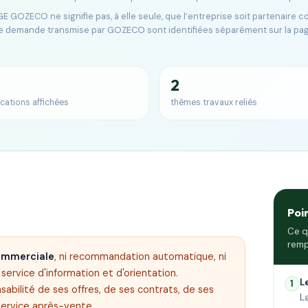
E GOZECO ne signifie pas, à elle seule, que l’entreprise soit partenaire 
e demande transmise par GOZECO sont identifiées séparément sur la pa
2
ications affichées
thèmes travaux reliés
Poi
Ce q
remp
commerciale
, ni recommandation automatique, ni
ervice d'information et d'orientation.
L
1
sabilité de ses offres, de ses contrats, de ses
L
service après-vente.