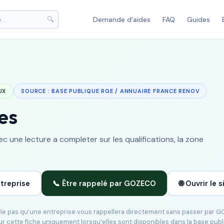
🔍
Demande d'aides
FAQ
Guides
UX
SOURCE : BASE PUBLIQUE RGE / ANNUAIRE FRANCE RENOV
es
 une lecture a completer sur les qualifications, la zone
ntreprise
📞 Être rappelé par GOZECO
🌐 Ouvrir le s
ifie pas qu’une entreprise vous rappellera directement sans passer par 
ur cette fiche uniquement lorsqu’elles sont disponibles dans la base pub