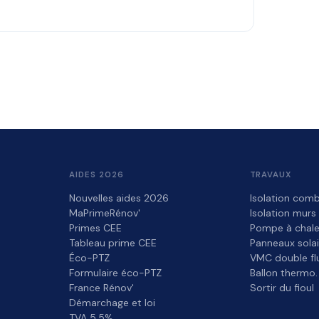
AIDES 2026
TRAVAUX
Nouvelles aides 2026
Isolation comb
MaPrimeRénov'
Isolation murs
Primes CEE
Pompe à chale
Tableau prime CEE
Panneaux solai
Éco-PTZ
VMC double fl
Formulaire éco-PTZ
Ballon thermo.
France Rénov'
Sortir du fioul
Démarchage et loi
TVA 5,5%