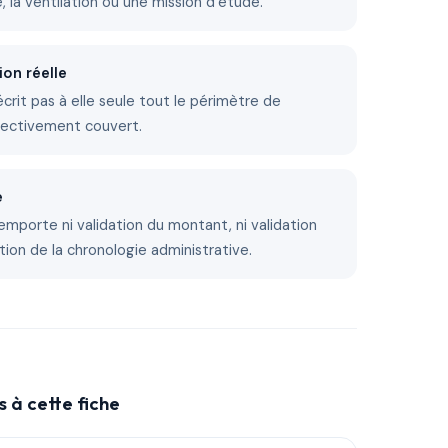
ire, la ventilation ou une mission d’étude.
ion réelle
décrit pas à elle seule tout le périmètre de
fectivement couvert.
e
emporte ni validation du montant, ni validation
tion de la chronologie administrative.
 à cette fiche