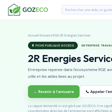
Accueil
›
Annuaire RGE
›
2R Energies Services
📄 FICHE PUBLIQUE GOZECO
ENTREPRISE TRAVA
2R Energies Servic
Entreprise reperee dans l'ecosysteme RGE avec
utile et les aides liees au projet.
← Revenir à l’annuaire
📞 Appeler l’e
Le rappel demandé ici est géré par GOZECO. Il ne sign
coordonnées directes de l’entreprise sont affichées s