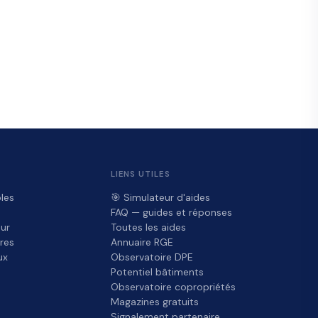
LIENS UTILES
les
🎯 Simulateur d'aides
FAQ — guides et réponses
ur
Toutes les aides
res
Annuaire RGE
ux
Observatoire DPE
Potentiel bâtiments
Observatoire copropriétés
Magazines gratuits
Signalement partenaire