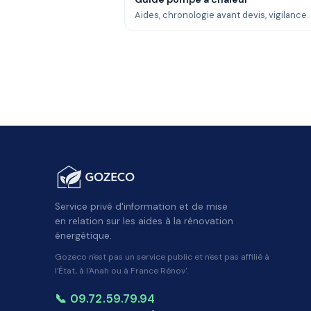
Aides, chronologie avant devis, vigilance.
Service privé d'information et de mise
en relation sur les aides à la rénovation
énergétique.
Gozeco n'est pas un service public et n'est pas affilié à
l'État, à l'Anah ou à France Rénov'.
📞 09.72.59.79.94