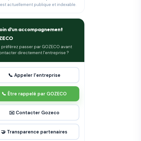
 est actuellement publique et indexable.
oin d’un accompagnement
ZECO
 préférez passer par GOZECO avant
ontacter directement l’entreprise ?
📞 Appeler l’entreprise
📞 Être rappelé par GOZECO
✉️ Contacter Gozeco
🤝 Transparence partenaires