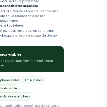
alider seule un prestataire.
esponsabilités séparées
OZECO informe et oriente ; l’entreprise
este seule responsable de ses
ngagements.
vant tout devis
lisez aussi les aides, les conditions
echniques et la chronologie du dossier.
naux visibles
ure rapide des éléments réellement
hés.
éphone visible
Email visible
e web visible
ualifications affichées
t de publication actuel :
published
. Cette