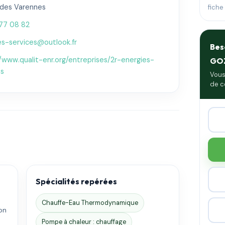
 des Varennes
fiche
77 08 82
es-services@outlook.fr
Bes
//www.qualit-enr.org/entreprises/2r-energies-
GO
es
Vous
de c
Spécialités repérées
Chauffe-Eau Thermodynamique
on
.
Pompe à chaleur : chauffage