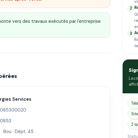
v
R
2
G
r
emonte vers des travaux exécutés par l'entreprise
e
A
3
Re
t
Sig
epérées
Lect
affic
rgies Services
Tél
085300020
Sit
0853
2 q
· Bou · Dépt. 45
Statu