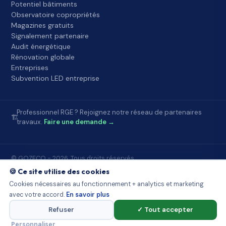
Potentiel bâtiments
Observatoire copropriétés
Magazines gratuits
Signalement partenaire
Audit énergétique
Rénovation globale
Entreprises
Subvention LED entreprise
Professionnel RGE ? Rejoignez notre réseau de partenaires
🏗️
travaux.
Faire une demande →
© GOZECO - 2026. Tous droits réservés.
Accueil
FAQ
À propos
Contact
Mentions légales
🍪 Ce site utilise des cookies
Conditions d'utilisation
Confidentialité
Partenaires Gozeco
Cookies nécessaires au fonctionnement + analytics et marketing
Sources publiques
Démarchage et loi
Observatoire DPE
avec votre accord.
En savoir plus
Potentiel bâtiments
Observatoire copropriétés
Signalement
Cookies
Plan du site
Refuser
✓ Tout accepter
Conception et optimisation par
WOXUP
Personnaliser