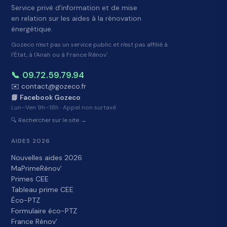
Service privé d'information et de mise
en relation sur les aides à la rénovation
énergétique.
Gozeco n'est pas un service public et n'est pas affilié à
l'État, à l'Anah ou à France Rénov'.
📞 09.72.59.79.94
✉️ contact@gozeco.fr
📘 Facebook Gozeco
Lun–Ven 9h–18h · Appel non surtaxé
🔍 Rechercher sur le site →
AIDES 2026
Nouvelles aides 2026
MaPrimeRénov'
Primes CEE
Tableau prime CEE
Éco-PTZ
Formulaire éco-PTZ
France Rénov'