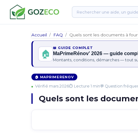
Accueil
FAQ
Quels sont les documents à four
📖 GUIDE COMPLET
🏠
MaPrimeRénov' 2026 — guide compl
Montants, conditions, démarches — tout s
🏠 MAPRIMERENOV
Vérifié mars 2026
⏱ Lecture 1 min
💬 Question fréque
Quels sont les documen