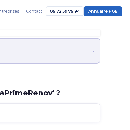
ntreprises
Contact
09.72.59.79.94
Annuaire RGE
→
MaPrimeRenov' ?