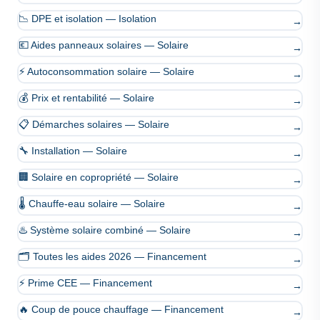
📉 DPE et isolation — Isolation
→
💶 Aides panneaux solaires — Solaire
→
⚡ Autoconsommation solaire — Solaire
→
💰 Prix et rentabilité — Solaire
→
📋 Démarches solaires — Solaire
→
🔧 Installation — Solaire
→
🏢 Solaire en copropriété — Solaire
→
🌡️ Chauffe-eau solaire — Solaire
→
♨️ Système solaire combiné — Solaire
→
🗂️ Toutes les aides 2026 — Financement
→
⚡ Prime CEE — Financement
→
🔥 Coup de pouce chauffage — Financement
→