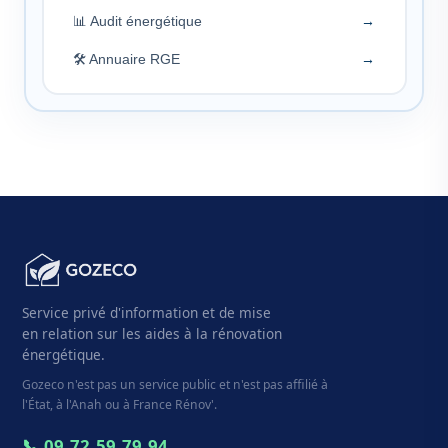
📊 Audit énergétique
→
🛠️ Annuaire RGE
→
Service privé d'information et de mise
en relation sur les aides à la rénovation
énergétique.
Gozeco n'est pas un service public et n'est pas affilié à
l'État, à l'Anah ou à France Rénov'.
📞 09.72.59.79.94