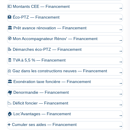
💶 Montants CEE — Financement
→
🏦 Éco-PTZ — Financement
→
🏛️ Prêt avance rénovation — Financement
→
🧭 Mon Accompagnateur Rénov' — Financement
→
📝 Démarches éco-PTZ — Financement
→
🧾 TVA à 5,5 % — Financement
→
⚖️ Gaz dans les constructions neuves — Financement
→
🏛️ Exonération taxe foncière — Financement
→
🏘️ Denormandie — Financement
→
📉 Déficit foncier — Financement
→
🏠 Loc’Avantages — Financement
→
➕ Cumuler ses aides — Financement
→