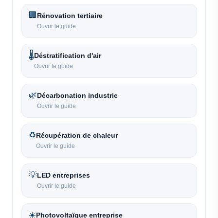
🏢
Rénovation tertiaire
Ouvrir le guide
🌡️
Déstratification d'air
Ouvrir le guide
🌿
Décarbonation industrie
Ouvrir le guide
♻️
Récupération de chaleur
Ouvrir le guide
💡
LED entreprises
Ouvrir le guide
☀️
Photovoltaïque entreprise